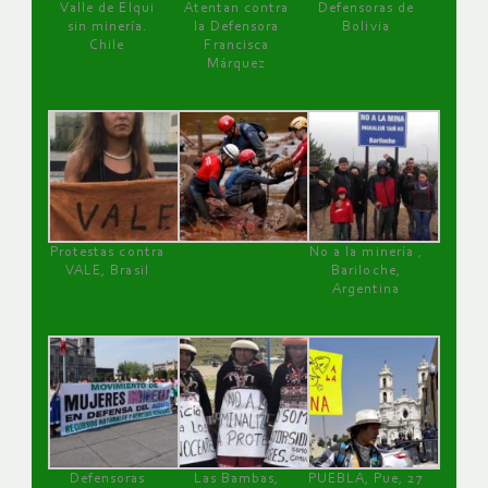
Valle de Elqui
Atentan contra
Defensoras de
sin minería.
la Defensora
Bolivia
Chile
Francisca
Márquez
Protestas contra
No a la minería ,
VALE, Brasil
Bariloche,
Argentina
Defensoras
Las Bambas,
PUEBLA, Pue, 27