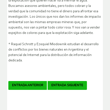
la explotación que quieren hacer va a mermar el agua.
Buscamos asesores ambientales, pero todos cobran y la
verdad que la comunidad no tiene el dinero para afrontar esa
investigación. Los únicos que nos dan los informes de impacto
ambiental son las mismas empresas mineras que, por
supuesto, nos van a pintar todo color rosa. Y nos van a vender
espejitos de colores para que la explotación siga adelante.
* Raquel Schrott y Ezequiel Miodownik estudian el desarrollo
de conflictos por los bienes naturales en Argentina y el
potencial de Internet para la distribución de información
dedicada.
Navegador
ENTRADA ANTERIOR
ENTRADA SIGUIENTE
de
artículos