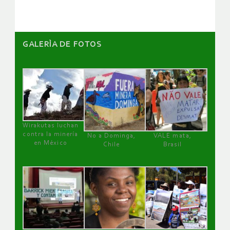
GALERÌA DE FOTOS
Wirakutas luchan
contra la minería
No a Dominga,
VALE mata,
en México
Chile
Brasil