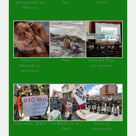
amenazadas en
Perú
Enero
México
Amazonía
Perú
Valle del Elqui
defiende su
sin minería.
territorio
Vale mata, Brasil
Tía María no va !
Orinoco,
Perú
Venezuela