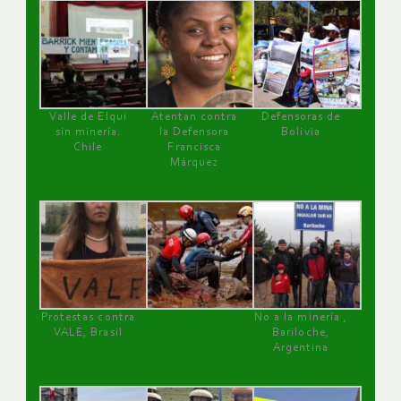
Valle de Elqui
Atentan contra
Defensoras de
sin minería.
la Defensora
Bolivia
Chile
Francisca
Márquez
Protestas contra
No a la minería ,
VALE, Brasil
Bariloche,
Argentina