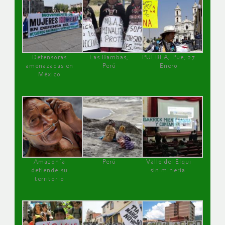
Defensoras
Las Bambas,
PUEBLA, Pue, 27
amenazadas en
Perú
Enero
México
Amazonía
Perú
Valle del Elqui
defiende su
sin minería.
territorio