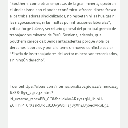
“Southern, como otras empresas de la gran minería, quiebran
el sindicalismo con el poder económico: ofrecen dinero fresco
a los trabajadores sindicalizados, no respetan ni las huelgas ni
las negociaciones, ni las multas por infracciones laborales”,
critica Jorge Juárez, secretario general del principal gremio de
trabajadores mineros de Perú. Sostiene, además, que
Southern carece de buenos antecedentes porque viola los
derechos laborales y por ello teme un nuevo conflicto social:
“El 70% de los trabajadores del sector minero son tercerizados,
sin ningún derecho”.
Fuente:https://elpais.com/internacional/2019/07/11/america/15
62881891_231232.html?
id_externo_rsoc=FB_CC&fbclid=IwAR3ye3qN_IkJhU-
4CHihlP_CrXzsRUroE81Uv3WqHz385Xh4U3beqMxuE54