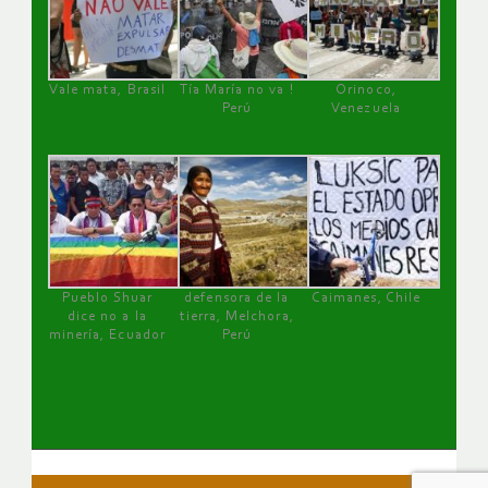
Vale mata, Brasil
Tía María no va !
Orinoco,
Perú
Venezuela
Pueblo Shuar
defensora de la
Caimanes, Chile
dice no a la
tierra, Melchora,
minería, Ecuador
Perú