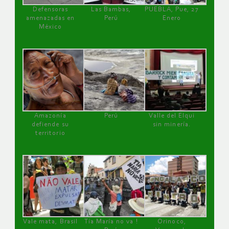
Defensoras
Las Bambas,
PUEBLA, Pue, 27
amenazadas en
Perú
Enero
México
Amazonía
Perú
Valle del Elqui
defiende su
sin minería.
territorio
Vale mata, Brasil
Tía María no va !
Orinoco,