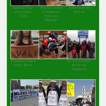
Valle de Elqui
Atentan contra
Defensoras de
sin minería.
la Defensora
Bolivia
Chile
Francisca
Márquez
Protestas contra
No a la minería ,
VALE, Brasil
Bariloche,
Argentina