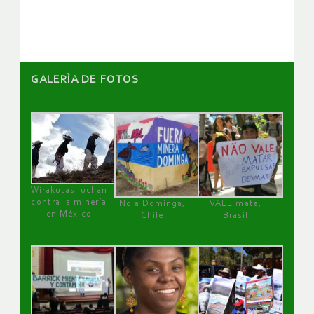
artículos
GALERÌA DE FOTOS
Wirakutas luchan
contra la minería
No a Dominga,
VALE mata,
en México
Chile
Brasil