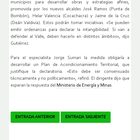
municipios para desarrollar obras y estrategias afines,
promovida por los nuevos alcaldes José Ramos (Punta de
Bombón), Helar Valencia (Cocachacra) y Jaime de la Cruz
(Deán Valdivia). Estos podrán tomar iniciativas. «Se pueden
emitir ordenanzas para declarar la intangibilidad. Si van a
defender al Valle, deben hacerlo en distintos ámbitos», dijo
Gutiérrez.
Para el especialista Jorge Sumari la medida obligaría a
desarrollar un Plan de Acondicionamiento Territorial, que
justifique la declaratoria. «Esto debe ser consensuado
técnicamente y no políticamente», refirió. El dirigente dijo que
esperan la respuesta del
Ministerio de Energía y Minas
.
Navegador
ENTRADA ANTERIOR
ENTRADA SIGUIENTE
de