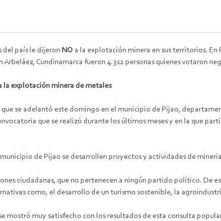
 del país le dijeron
NO
a la explotación minera en sus territorios. En
n Arbeláez, Cundinamarca fueron 4.312 personas quienes votaron neg
a la explotación minera de metales
 que se adelantó este domingo en el municipio de Pijao, departament
nvocatoria que se realizó durante los últimos meses y en la que parti
 municipio de Pijao se desarrollen proyectos y actividades de mineri
ones ciudadanas, que no pertenecen a ningún partido político. De est
nativas como, el desarrollo de un turismo sostenible, la agroindustri
e mostró muy satisfecho con los resultados de esta consulta popular