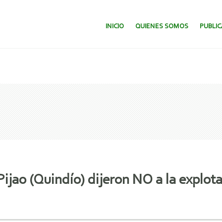
SALTAR AL CONTENIDO.
INICIO
QUIENES SOMOS
PUBLI
ijao (Quindío) dijeron NO a la explot