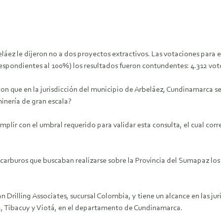
áez le dijeron no a dos proyectos extractivos. Las votaciones para est
spondientes al 100%) los resultados fueron contundentes: 4.312 votos 
on que en la jurisdicción del municipio de Arbeláez, Cundinamarca se
inería de gran escala?
lir con el umbral requerido para validar esta consulta, el cual corr
carburos que buscaban realizarse sobre la Provincia del Sumapaz los
 Drilling Associates, sucursal Colombia, y tiene un alcance en las ju
a, Tibacuy y Viotá, en el departamento de Cundinamarca.