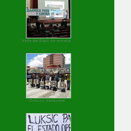
Valle del Elqui sin minería.
Orinoco, Venezuela