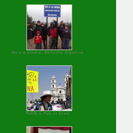
No a la minería , Bariloche, Argentina
PUEBLA, Pue, 27 Enero