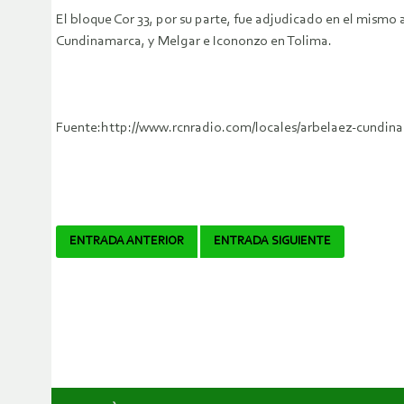
El bloque Cor 33, por su parte, fue adjudicado en el mismo
Cundinamarca, y Melgar e Icononzo en Tolima.
Fuente:http://www.rcnradio.com/locales/arbelaez-cundina
Navegador
ENTRADA ANTERIOR
ENTRADA SIGUIENTE
de
artículos