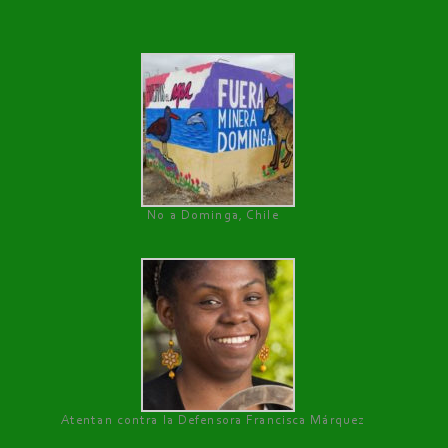
No a Dominga, Chile
Atentan contra la Defensora Francisca Márquez