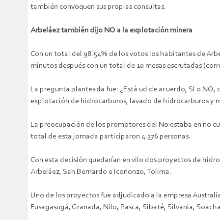
también convoquen sus propias consultas.
Arbeláez también dijo NO a la explotación minera
Con un total del 98.54% de los votos los habitantes de Arbel
minutos después con un total de 10 mesas escrutadas (corre
La pregunta planteada fue: ¿Está ud de acuerdo, SI o NO, c
explotación de hidrocarburos, lavado de hidrocarburos y m
La preocupación de los promotores del No estaba en no cump
total de esta jornada participaron 4.376 personas.
Con esta decisión quedarían en vilo dos proyectos de hidro
Arbeláez, San Bernardo e Icononzo, Tolima.
Uno de los proyectos fue adjudicado a la empresa Australian
Fusagasugá, Granada, Nilo, Pasca, Sibaté, Silvania, Soach