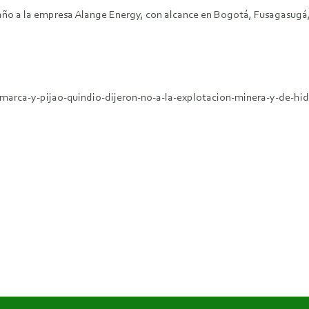
 año a la empresa Alange Energy, con alcance en Bogotá, Fusagasugá,
marca-y-pijao-quindio-dijeron-no-a-la-explotacion-minera-y-de-hid