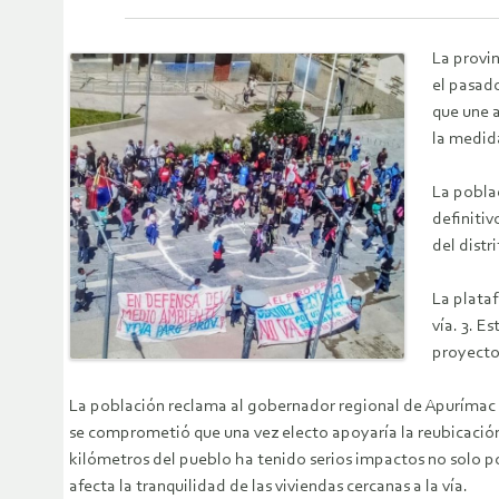
La provi
el pasad
que une 
la medida
La poblac
definiti
del distr
La plataf
vía. 3. E
proyecto
La población reclama al gobernador regional de Apurímac
se comprometió que una vez electo apoyaría la reubicación
kilómetros del pueblo ha tenido serios impactos no solo p
afecta la tranquilidad de las viviendas cercanas a la vía.