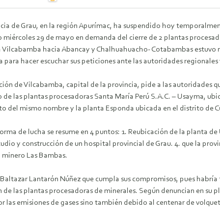
ncia de Grau, en la región Apurímac, ha suspendido hoy temporalment
o miércoles 29 de mayo en demanda del cierre de 2 plantas procesado
a Vilcabamba hacia Abancay y Chalhuahuacho- Cotabambas estuvo rest
 para hacer escuchar sus peticiones ante las autoridades regionales 
ión de Vilcabamba, capital de la provincia, pide a las autoridades qu
vo de las plantas procesadoras Santa María Perú S.A.C. – Usayma, ubi
ito del mismo nombre y la planta Esponda ubicada en el distrito de 
orma de lucha se resume en 4 puntos: 1. Reubicación de la planta de 
studio y construcción de un hospital provincial de Grau. 4. que la prov
 minero Las Bambas.
 Baltazar Lantarón Núñez que cumpla sus compromisos, pues habría 
 de las plantas procesadoras de minerales. Según denuncian en su pl
or las emisiones de gases sino también debido al centenar de volquet