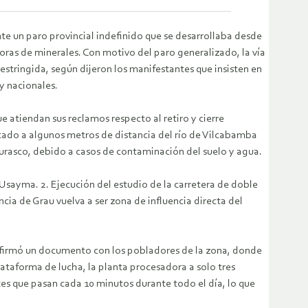
e un paro provincial indefinido que se desarrollaba desde
ras de minerales. Con motivo del paro generalizado, la vía
ringida, según dijeron los manifestantes que insisten en
y nacionales.
e atiendan sus reclamos respecto al retiro y cierre
cado a algunos metros de distancia del río de Vilcabamba
Curasco, debido a casos de contaminación del suelo y agua.
Usayma. 2. Ejecución del estudio de la carretera de doble
incia de Grau vuelva a ser zona de influencia directa del
firmó un documento con los pobladores de la zona, donde
ataforma de lucha, la planta procesadora a solo tres
es que pasan cada 10 minutos durante todo el día, lo que