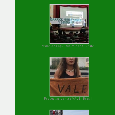
Valle de Elqui sin minería. Chile
Protestas contra VALE, Brasil