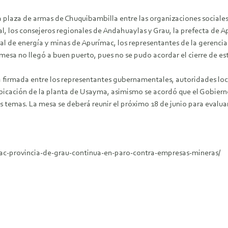
la plaza de armas de Chuquibambilla entre las organizaciones sociales 
al, los consejeros regionales de Andahuaylas y Grau, la prefecta de 
l de energía y minas de Apurímac, los representantes de la gerencia 
mesa no llegó a buen puerto, pues no se pudo acordar el cierre de est
 firmada entre los representantes gubernamentales, autoridades loca
eubicación de la planta de Usayma, asimismo se acordó que el Gobier
s temas. La mesa se deberá reunir el próximo 18 de junio para evalua
mac-provincia-de-grau-continua-en-paro-contra-empresas-mineras/