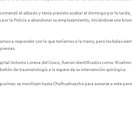
, comenzó el sábado y tenía previsto acabar el domingo por la tarde,
os por la Policía a abandonar su emplazamiento, iniciándose una bro
os a responder con lo que teníamos a la mano, pero las balas siempr
piernas.
spital Antonio Lorena del Cusco, fueron identificados como: Rivalin
abellón de traumatología a la espera de su intervención quirúrgica.
Apurímac se movilizan hasta Chalhuahuacho para aunarse a este par