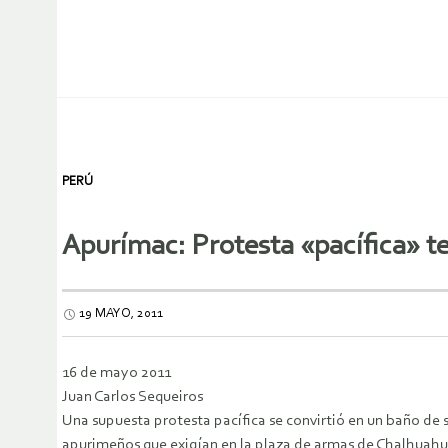
PERÚ
Apurímac: Protesta «pacífica» t
19 MAYO, 2011
16 de mayo 2011
Juan Carlos Sequeiros
Una supuesta protesta pacífica se convirtió en un baño de
apurimeños que exigían en la plaza de armas de Chalhuahu