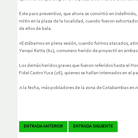
Este paro preventivo, que ahora se convirtió en indefinido
mitin en la plaza de la localidad, cuando fueron exhortad
de ellos de bala.
«Estábamos en plena sesión, cuando fuimos atacados, atinam
Yanqui Ratta (62), comunero herido de proyectil en ambas 
Los demás heridos graves que fueron referidos hasta el Ho
Fidel Castro Yuca (26), quienes se hallan internados en el p
A la fecha, más pobladores de la zona de Cotabambas en 
Navegador
ENTRADA ANTERIOR
ENTRADA SIGUIENTE