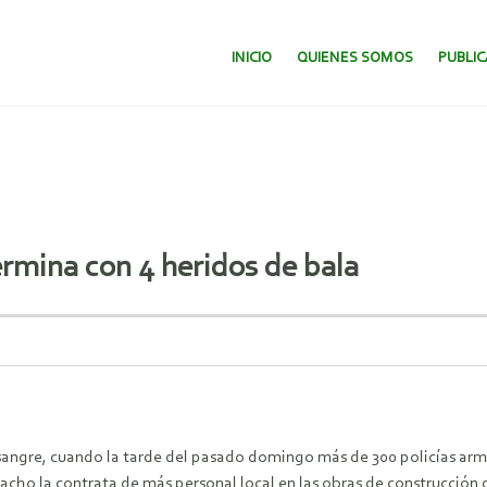
SALTAR AL CONTENIDO.
INICIO
QUIENES SOMOS
PUBLI
ermina con 4 heridos de bala
 sangre, cuando la tarde del pasado domingo más de 300 policías arm
acho la contrata de más personal local en las obras de construcció