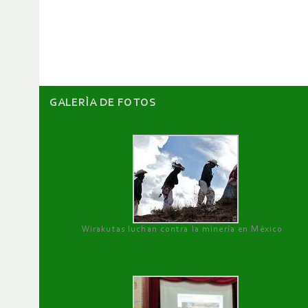
de
artículos
GALERÌA DE FOTOS
Wirakutas luchan contra la minería en México