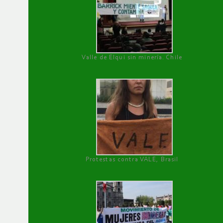
Valle de Elqui sin minería. Chile
Protestas contra VALE, Brasil