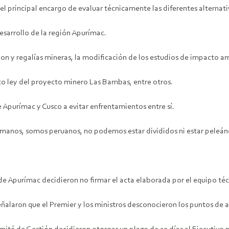
el principal encargo de evaluar técnicamente las diferentes alternativ
desarrollo de la región Apurímac.
on y regalías mineras, la modificación de los estudios de impacto a
to ley del proyecto minero Las Bambas, entre otros.
de Apurímac y Cusco a evitar enfrentamientos entre sí.
anos, somos peruanos, no podemos estar divididos ni estar peleándo
de Apurímac decidieron no firmar el acta elaborada por el equipo té
alaron que el Premier y los ministros desconocieron los puntos de 