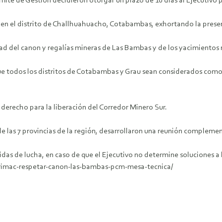
Comité de Gestión decidieron otorgar un plazo de 10 días al Ejecutivo
 en el distrito de Challhuahuacho, Cotabambas, exhortando la presen
dad del canon y regalías mineras de Las Bambas y de los yacimientos
e todos los distritos de Cotabambas y Grau sean considerados como Á
erecho para la liberación del Corredor Minero Sur.
de las 7 provincias de la región, desarrollaron una reunión complemen
idas de lucha, en caso de que el Ejecutivo no determine soluciones a
rimac-respetar-canon-las-bambas-pcm-mesa-tecnica/