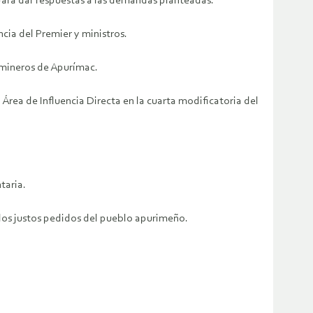
 para dar respuestas a las demandas planteadas.
cia del Premier y ministros.
 mineros de Apurímac.
rea de Influencia Directa en la cuarta modificatoria del
taria.
 los justos pedidos del pueblo apurimeño.