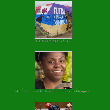
No a Dominga, Chile
Atentan contra la Defensora Francisca Márquez