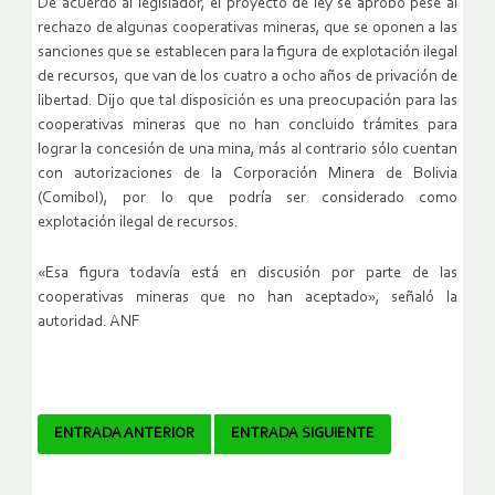
De acuerdo al legislador, el proyecto de ley se aprobó pese al
rechazo de algunas cooperativas mineras, que se oponen a las
sanciones que se establecen para la figura de explotación ilegal
de recursos, que van de los cuatro a ocho años de privación de
libertad. Dijo que tal disposición es una preocupación para las
cooperativas mineras que no han concluido trámites para
lograr la concesión de una mina, más al contrario sólo cuentan
con autorizaciones de la Corporación Minera de Bolivia
(Comibol), por lo que podría ser considerado como
explotación ilegal de recursos.
«Esa figura todavía está en discusión por parte de las
cooperativas mineras que no han aceptado», señaló la
autoridad. ANF
Navegador
ENTRADA ANTERIOR
ENTRADA SIGUIENTE
de