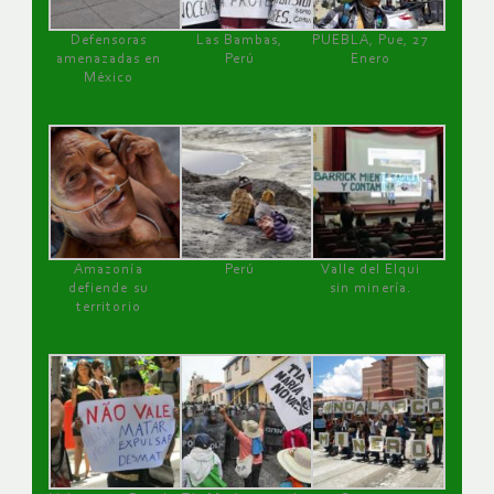
Defensoras
Las Bambas,
PUEBLA, Pue, 27
amenazadas en
Perú
Enero
México
Amazonía
Perú
Valle del Elqui
defiende su
sin minería.
territorio