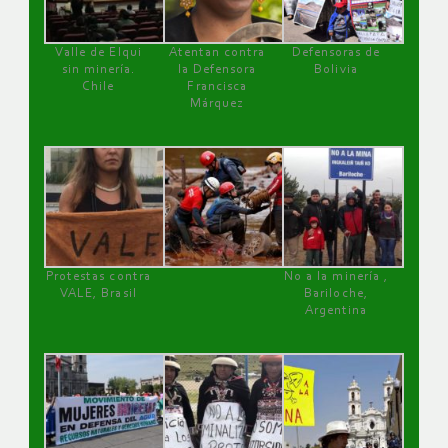
Valle de Elqui
Atentan contra
Defensoras de
sin minería.
la Defensora
Bolivia
Chile
Francisca
Márquez
Protestas contra
No a la minería ,
VALE, Brasil
Bariloche,
Argentina