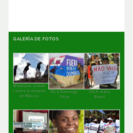
artículos
GALERÌA DE FOTOS
Wirakutas luchan
contra la minería
No a Dominga,
VALE mata,
en México
Chile
Brasil