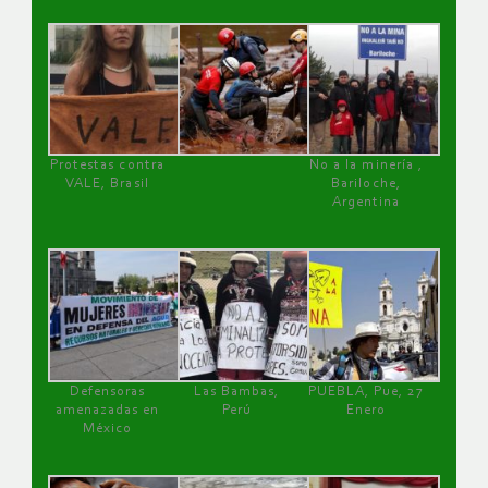
Protestas contra
No a la minería ,
VALE, Brasil
Bariloche,
Argentina
Defensoras
Las Bambas,
PUEBLA, Pue, 27
amenazadas en
Perú
Enero
México