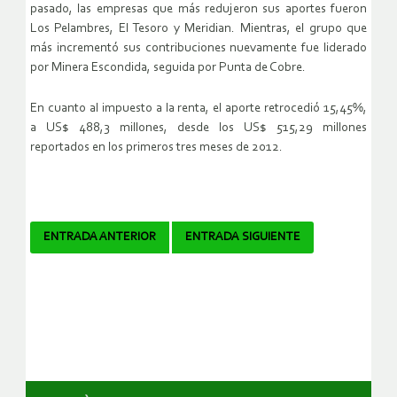
pasado, las empresas que más redujeron sus aportes fueron
Los Pelambres, El Tesoro y Meridian. Mientras, el grupo que
más incrementó sus contribuciones nuevamente fue liderado
por Minera Escondida, seguida por Punta de Cobre.
En cuanto al impuesto a la renta, el aporte retrocedió 15,45%,
a US$ 488,3 millones, desde los US$ 515,29 millones
reportados en los primeros tres meses de 2012.
Navegador
ENTRADA ANTERIOR
ENTRADA SIGUIENTE
de
artículos