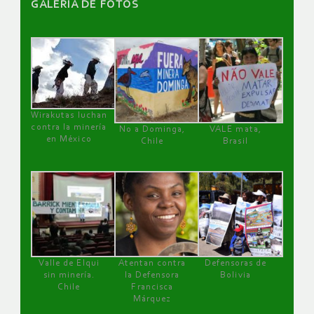
GALERÌA DE FOTOS
Wirakutas luchan
contra la minería
No a Dominga,
VALE mata,
en México
Chile
Brasil
Valle de Elqui
Atentan contra
Defensoras de
sin minería.
la Defensora
Bolivia
Chile
Francisca
Márquez