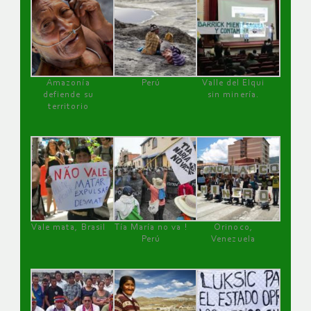
Amazonía
Perú
Valle del Elqui
defiende su
sin minería.
territorio
Vale mata, Brasil
Tía María no va !
Orinoco,
Perú
Venezuela