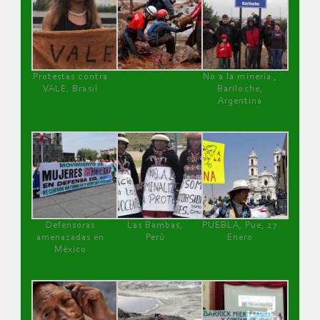
Protestas contra
No a la minería ,
VALE, Brasil
Bariloche,
Argentina
Defensoras
Las Bambas,
PUEBLA, Pue, 27
amenazadas en
Perú
Enero
México