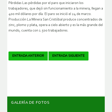
Pérdidas Las pérdidas por el paro que iniciaron los
trabajadores, que dejó sin funcionamiento a la minera, llegan a
400 mil dólares por día. El paro se inició el 24 de marzo.
Producción La Minera San Cristóbal produce concentrados de
zinc, plomo y plata, opera a cielo abierto y es la más grande del
mundo, cuenta con 1.500 trabajadores.
Navegador
ENTRADA ANTERIOR
ENTRADA SIGUIENTE
de
artículos
GALERÌA DE FOTOS