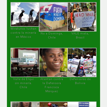
Wirakutas luchan
contra la minería
No a Dominga,
VALE mata,
en México
Chile
Brasil
Valle de Elqui
Atentan contra
Defensoras de
sin minería.
la Defensora
Bolivia
Chile
Francisca
Márquez