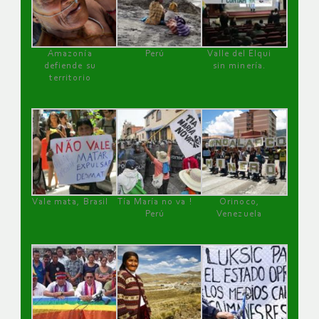
Amazonía
Perú
Valle del Elqui
defiende su
sin minería.
territorio
Vale mata, Brasil
Tía María no va !
Orinoco,
Perú
Venezuela