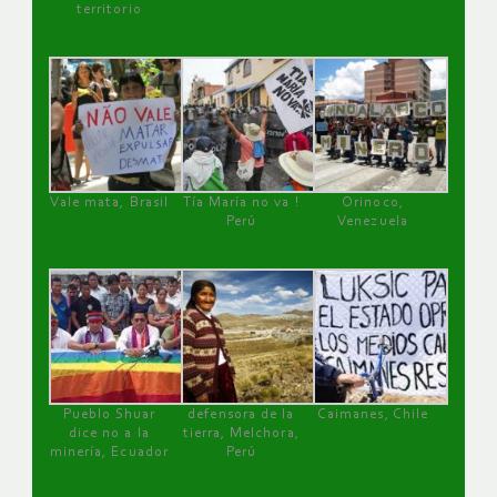
territorio
Vale mata, Brasil
Tía María no va !
Orinoco,
Perú
Venezuela
Pueblo Shuar
defensora de la
Caimanes, Chile
dice no a la
tierra, Melchora,
minería, Ecuador
Perú