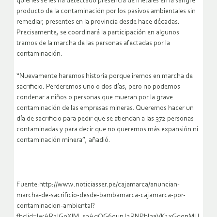
quienes se les ha detectado presencia de metales en la sangre
producto de la contaminación por los pasivos ambientales sin
remediar, presentes en la provincia desde hace décadas.
Precisamente, se coordinará la participación en algunos
tramos de la marcha de las personas afectadas por la
contaminación.
“Nuevamente haremos historia porque iremos en marcha de
sacrificio. Perderemos uno o dos días, pero no podemos
condenar a niños o personas que mueran por la grave
contaminación de las empresas mineras. Queremos hacer un
día de sacrificio para pedir que se atiendan a las 372 personas
contaminadas y para decir que no queremos más expansión ni
contaminación minera”, añadió.
Fuente:http://www.noticiasser.pe/cajamarca/anuncian-
marcha-de-sacrificio-desde-bambamarca-cajamarca-por-
contaminacion-ambiental?
fbclid=IwAR2lG0XlM_spAqQG6ounJ2RNPhI3aVK1xGggnMU