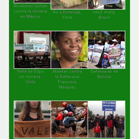
Wirakutas luchan
contra la minería
No a Dominga,
VALE mata,
en México
Chile
Brasil
Valle de Elqui
Atentan contra
Defensoras de
sin minería.
la Defensora
Bolivia
Chile
Francisca
Márquez