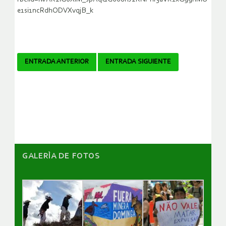
e1si1ncRdhODVXvqjB_k
Navegador
ENTRADA ANTERIOR
ENTRADA SIGUIENTE
de
artículos
GALERÌA DE FOTOS