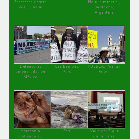
Protestas contra
No a la minería ,
VALE, Brasil
Bariloche,
Argentina
Defensoras
Las Bambas,
PUEBLA, Pue, 27
amenazadas en
Perú
Enero
México
Amazonía
Perú
Valle del Elqui
defiende su
sin minería.