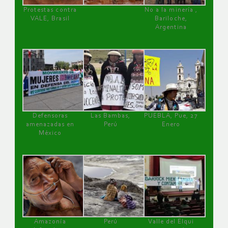
Protestas contra
No a la minería ,
VALE, Brasil
Bariloche,
Argentina
Defensoras
Las Bambas,
PUEBLA, Pue, 27
amenazadas en
Perú
Enero
México
Amazonía
Perú
Valle del Elqui