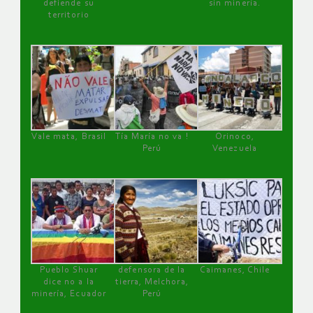
defiende su
sin minería.
territorio
Vale mata, Brasil
Tía María no va !
Orinoco,
Perú
Venezuela
Pueblo Shuar
defensora de la
Caimanes, Chile
dice no a la
tierra, Melchora,
minería, Ecuador
Perú