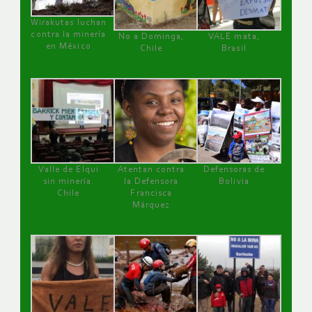
Wirakutas luchan
contra la minería
No a Dominga,
VALE mata,
en México
Chile
Brasil
Valle de Elqui
Atentan contra
Defensoras de
sin minería.
la Defensora
Bolivia
Chile
Francisca
Márquez