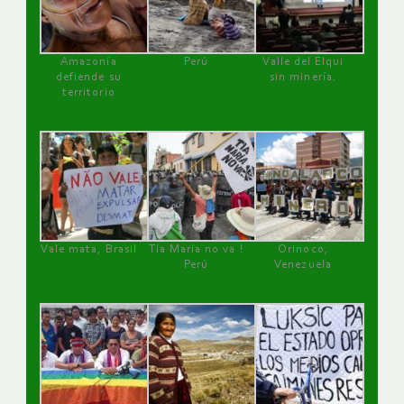
Amazonía
Perú
Valle del Elqui
defiende su
sin minería.
territorio
Vale mata, Brasil
Tía María no va !
Orinoco,
Perú
Venezuela