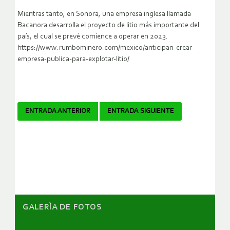
Mientras tanto, en Sonora, una empresa inglesa llamada
Bacanora desarrolla el proyecto de litio más importante del
país, el cual se prevé comience a operar en 2023.
https://www.rumbominero.com/mexico/anticipan-crear-
empresa-publica-para-explotar-litio/
Navegador
ENTRADA ANTERIOR
ENTRADA SIGUIENTE
de
artículos
GALERÌA DE FOTOS