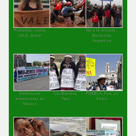
Protestas contra
No a la minería ,
VALE, Brasil
Bariloche,
Argentina
Defensoras
Las Bambas,
PUEBLA, Pue, 27
amenazadas en
Perú
Enero
México