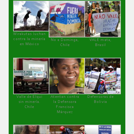
Wirakutas luchan
contra la minería
No a Dominga,
VALE mata,
en México
Chile
Brasil
Valle de Elqui
Atentan contra
Defensoras de
sin minería.
la Defensora
Bolivia
Chile
Francisca
Márquez