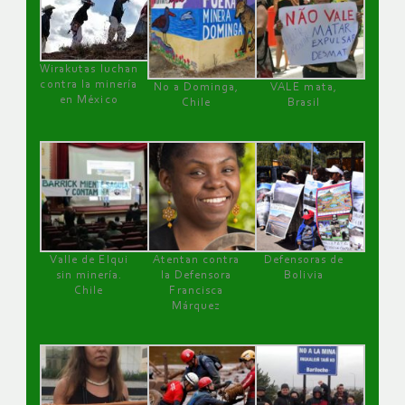
Wirakutas luchan
contra la minería
No a Dominga,
VALE mata,
en México
Chile
Brasil
Valle de Elqui
Atentan contra
Defensoras de
sin minería.
la Defensora
Bolivia
Chile
Francisca
Márquez