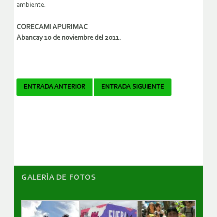
ambiente.
CORECAMI APURIMAC
Abancay 10 de noviembre del 2011.
Navegador
ENTRADA ANTERIOR
ENTRADA SIGUIENTE
de
artículos
GALERÌA DE FOTOS