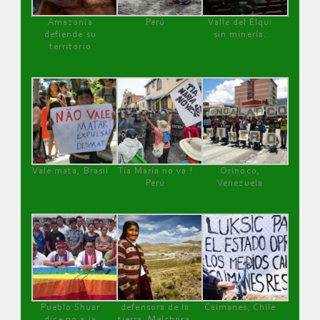
Amazonía
Perú
Valle del Elqui
defiende su
sin minería.
territorio
Vale mata, Brasil
Tía María no va !
Orinoco,
Perú
Venezuela
Pueblo Shuar
defensora de la
Caimanes, Chile
dice no a la
tierra, Melchora,