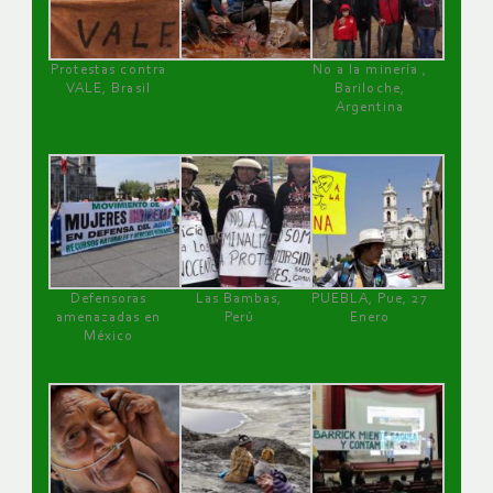
Protestas contra
No a la minería ,
VALE, Brasil
Bariloche,
Argentina
Defensoras
Las Bambas,
PUEBLA, Pue, 27
amenazadas en
Perú
Enero
México