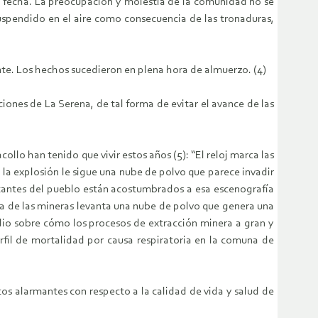
a fecha. La preocupación y molestia de la comunidad no se
uspendido en el aire como consecuencia de las tronaduras,
te. Los hechos sucedieron en plena hora de almuerzo. (4)
ones de La Serena, de tal forma de evitar el avance de las
ollo han tenido que vivir estos años (5): “El reloj marca las
 la explosión le sigue una nube de polvo que parece invadir
bitantes del pueblo están acostumbrados a esa escenografía
 de las mineras levanta una nube de polvo que genera una
dio sobre cómo los procesos de extracción minera a gran y
fil de mortalidad por causa respiratoria en la comuna de
os alarmantes con respecto a la calidad de vida y salud de