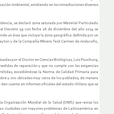
ación Ambiental, existiendo en las inmediaciones diversos
sidencia, se declaró zona saturada por Material Particulado
 al Decreto 59 con fecha 26 de diciembre del año 2014 se
de un área que incluye la zona geográfica definida por un
 Dayton y de la Compañía Minera Teck Carmen de Andacollo,
tuadas por el Doctor en Ciencias Biológicas, Luis Pouchucq,
 medidas de reparación y que no cumple con las exigencias
mitidas, excediéndose la Norma de Calidad Primaria para
obre y oro ubicadas muy cerca de los poblados, de manera
e dan cuenta en informes oficiales del estado chileno que se
ia Organización Mundial de la Salud (OMS) que revisa los
as 20 ciudades con mayores problemas de Latinoamérica en