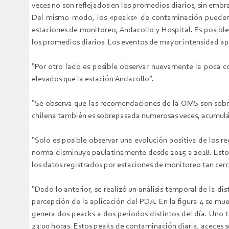
veces no son reflejados en los promedios diarios, sin emb
Del mismo modo, los «peaks» de contaminación pueden te
estaciones de monitoreo, Andacollo y Hospital. Es posible
los promedios diarios. Los eventos de mayor intensidad ap
“Por otro lado es posible observar nuevamente la poca c
elevados que la estación Andacollo”.
“Se observa que las recomendaciones de la OMS son sobre
chilena también es sobrepasada numerosas veces, acumulá
“Solo es posible observar una evolución positiva de los r
norma disminuye paulatinamente desde 2015 a 2018. Esto no 
los datos registrados por estaciones de monitoreo tan cerca
“Dado lo anterior, se realizó un análisis temporal de la di
percepción de la aplicación del PDA. En la figura 4 se mue
genera dos peacks a dos periodos distintos del día. Uno t
23:00 horas. Estos peaks de contaminación diaria, aceces s