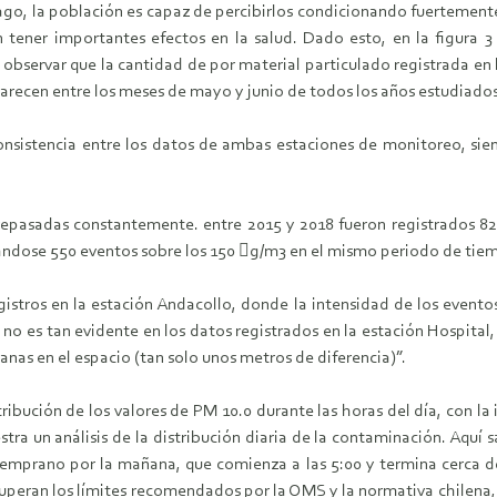
rago, la población es capaz de percibirlos condicionando fuertemen
ner importantes efectos en la salud. Dado esto, en la figura 3 s
 observar que la cantidad de por material particulado registrada en 
arecen entre los meses de mayo y junio de todos los años estudiados
onsistencia entre los datos de ambas estaciones de monitoreo, sie
pasadas constantemente. entre 2015 y 2018 fueron registrados 82
ndose 550 eventos sobre los 150 g/m3 en el mismo periodo de tie
egistros en la estación Andacollo, donde la intensidad de los even
es tan evidente en los datos registrados en la estación Hospital, l
nas en el espacio (tan solo unos metros de diferencia)”.
stribución de los valores de PM 10.0 durante las horas del día, con l
stra un análisis de la distribución diaria de la contaminación. Aquí
emprano por la mañana, que comienza a las 5:00 y termina cerca de 
uperan los límites recomendados por la OMS y la normativa chilena, 