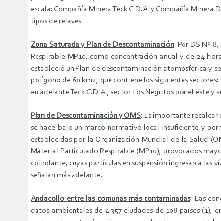
escala: Compañía Minera Teck C.D.A. y Compañía Minera Da
tipos de relaves.
Zona Saturada y Plan de Descontaminación
: Por DS Nº 8,
Respirable MP10, como concentración anual y de 24 horas
estableció un Plan de descontaminación atomosférica y se
polígono de 60 km2, que contiene los siguientes sectores
en adelante Teck C.D.A., sector Los Negritos por el este y s
Plan de Descontaminación y OMS
: Es importante recalcar
se hace bajo un marco normativo local insuficiente y per
establecidas por la Organización Mundial de la Salud (
Material Particulado Respirable (MP10), provocados mayo
colindante, cuyas partículas en suspensión ingresan a las v
señalan más adelante.
Andacollo entre las comunas más contaminadas
: Las co
datos ambientales de 4.357 ciudades de 108 países (1), 