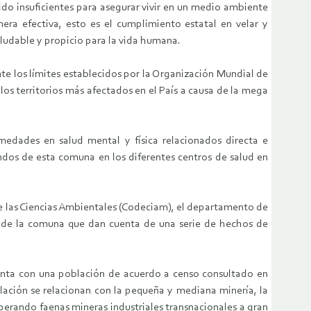
o insuficientes para asegurar vivir en un medio ambiente
era efectiva, esto es el cumplimiento estatal en velar y
ludable y propicio para la vida humana.
e los límites establecidos por la Organización Mundial de
los territorios más afectados en el País a causa de la mega
rmedades en salud mental y física relacionados directa e
ndos de esta comuna en los diferentes centros de salud en
de las Ciencias Ambientales (Codeciam), el departamento de
s de la comuna que dan cuenta de una serie de hechos de
Cuenta con una población de acuerdo a censo consultado en
lación se relacionan con la pequeña y mediana minería, la
erando faenas mineras industriales transnacionales a gran