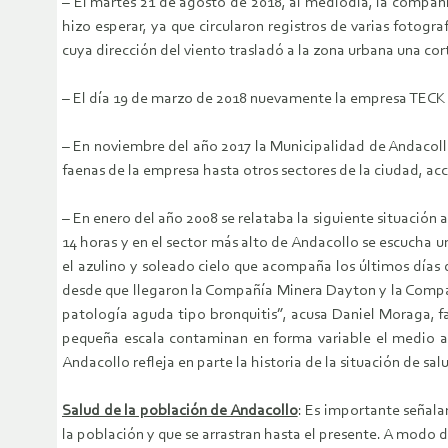
– El martes 21 de agosto de 2018, al mediodía, la compañ
hizo esperar, ya que circularon registros de varias foto
cuya dirección del viento trasladó a la zona urbana una corti
– El día 19 de marzo de 2018 nuevamente la empresa TECK f
– En noviembre del año 2017 la Municipalidad de Andacollo
faenas de la empresa hasta otros sectores de la ciudad, ac
– En enero del año 2008 se relataba la siguiente situación a
14 horas y en el sector más alto de Andacollo se escucha u
el azulino y soleado cielo que acompaña los últimos días 
desde que llegaron la Compañía Minera Dayton y la Compa
patología aguda tipo bronquitis”, acusa Daniel Moraga, f
pequeña escala contaminan en forma variable el medio am
Andacollo refleja en parte la historia de la situación de sal
Salud de la población de Andacollo
: Es importante señala
la población y que se arrastran hasta el presente. A modo 