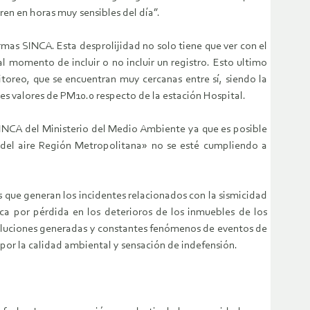
en en horas muy sensibles del día”.
rmas SINCA. Esta desprolijidad no solo tiene que ver con el
 momento de incluir o no incluir un registro. Esto ultimo
toreo, que se encuentran muy cercanas entre sí, siendo la
s valores de PM10.0 respecto de la estación Hospital.
SINCA del Ministerio del Medio Ambiente ya que es posible
 del aire Región Metropolitana» no se esté cumpliendo a
s que generan los incidentes relacionados con la sismicidad
ca por pérdida en los deterioros de los inmuebles de los
poluciones generadas y constantes fenómenos de eventos de
por la calidad ambiental y sensación de indefensión.