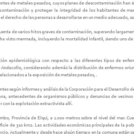
tes de metales pesados, cuyos planes de descontaminación han sid
 contaminación y proteger la integridad de los habitantes de man
 el derecho de las personas a desarrollarse en un medio adecuado, sa
uenta de varios hitos graves de contaminación, superando largament
ha visto mermada, incluyendo la mortalidad infantil, siendo uno de 
ción epidemiológica con respecto a las diferentes tipos de enfe
de Andacollo, considerando además la distribución de enfermos oriu
 relacionados a la exposición de metales pesados, .
tes según informes y análisis de la Corporación para el Desarrollo 
ana, antecedentes de organismos públicos y denuncias de vecino
con la explotación extractivista allí.
imbo, Provincia de Elqui, a 1.000 metros sobre el nivel del mar. 
ficie de 310 km2. Las actividades económicas principales de la pob
rcio. Actualmente y desde hace algún tiempo en la comuna están op