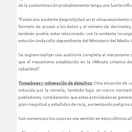
de la contaminación probablemente tenga una fuerte influe
“Existe una evidente desprolijidad en el almacenamiento de
formato de acceso a los datos y el número de decimales, 
también podría estar relacionado con la evidente incongr
estación Andacollo dependiente del Ministerio del Medio A
Se sugiere realizar una auditoría completa al mecanismo 
que el mecanismo establecido en la «Minuta criterios d
cabalidad”.
Tronaduras y vulneración de derechos
: Otra situación de 
inducida por la minería, también bajo un marco normativ
pobladores, considerando que estas actividades se genera
gran magnitud y estallidos de roca, aumentando peligros s
Son numerosos los casos en ese sentido en estos últimos añ