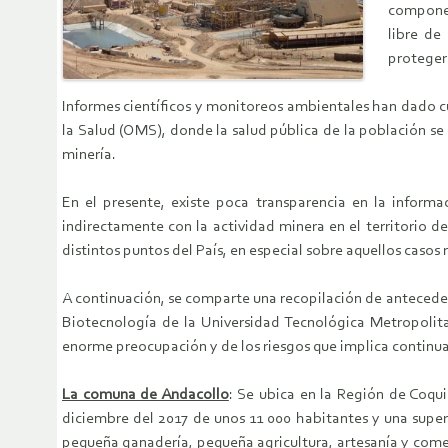
componen
libre de
proteger
Informes científicos y monitoreos ambientales han dado c
la Salud (OMS), donde la salud pública de la población se 
minería.
En el presente, existe poca transparencia en la informa
indirectamente con la actividad minera en el territorio 
distintos puntos del País, en especial sobre aquellos casos
A continuación, se comparte una recopilación de anteceden
Biotecnología de la Universidad Tecnológica Metropolit
enorme preocupación y de los riesgos que implica continuar 
La comuna de Andacollo
: Se ubica en la Región de Coqu
diciembre del 2017 de unos 11 000 habitantes y una super
pequeña ganadería, pequeña agricultura, artesanía y come