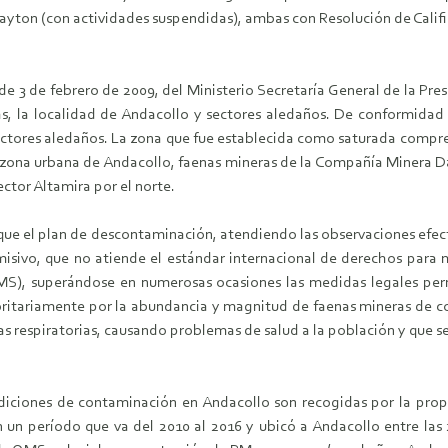
yton (con actividades suspendidas), ambas con Resolución de Calific
 de 3 de febrero de 2009, del Ministerio Secretaría General de la Pre
, la localidad de Andacollo y sectores aledaños. De conformidad
ctores aledaños. La zona que fue establecida como saturada compren
: zona urbana de Andacollo, faenas mineras de la Compañía Minera
ector Altamira por el norte.
 que el plan de descontaminación, atendiendo las observaciones efec
misivo, que no atiende el estándar internacional de derechos para
OMS), superándose en numerosas ocasiones las medidas legales per
ritariamente por la abundancia y magnitud de faenas mineras de c
ías respiratorias, causando problemas de salud a la población y que s
ndiciones de contaminación en Andacollo son recogidas por la prop
en un período que va del 2010 al 2016 y ubicó a Andacollo entre l