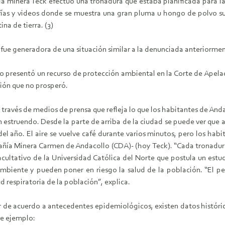
ía minera Teck efectuó una tronadura que estaba planificada para l
grafías y videos donde se muestra una gran pluma u hongo de polvo s
na de tierra. (3)
ue generadora de una situación similar a la denunciada anteriormen
 presentó un recurso de protección ambiental en la Corte de Apelaci
ción que no prosperó.
 través de medios de prensa que refleja lo que los habitantes de Andac
n estruendo. Desde la parte de arriba de la ciudad se puede ver que a
del año. El aire se vuelve café durante varios minutos, pero los ha
ñía Minera Carmen de Andacollo (CDA)- (hoy Teck). “Cada tronadura
acultativo de la Universidad Católica del Norte que postula un estu
biente y pueden poner en riesgo la salud de la población. “El per
ud respiratoria de la población”, explica.
r de acuerdo a antecedentes epidemiológicos, existen datos históric
de ejemplo: