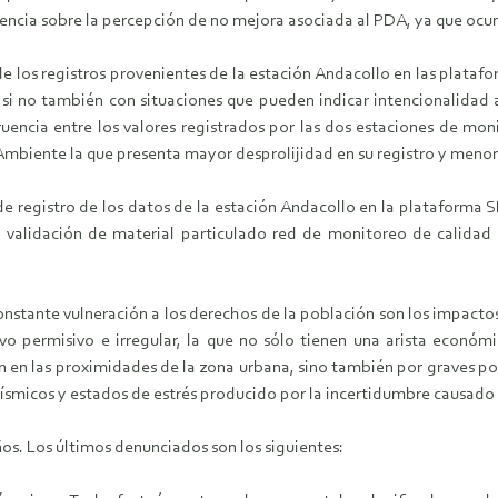
ncia sobre la percepción de no mejora asociada al PDA, ya que ocurr
 los registros provenientes de la estación Andacollo en las platafo
si no también con situaciones que pueden indicar intencionalidad al
uencia entre los valores registrados por las dos estaciones de moni
mbiente la que presenta mayor desprolijidad en su registro y menore
de registro de los datos de la estación Andacollo en la plataforma 
e validación de material particulado red de monitoreo de calidad
constante vulneración a los derechos de la población son los impacto
o permisivo e irregular, la que no sólo tienen una arista económi
n en las proximidades de la zona urbana, sino también por graves 
ísmicos y estados de estrés producido por la incertidumbre causado 
os. Los últimos denunciados son los siguientes: