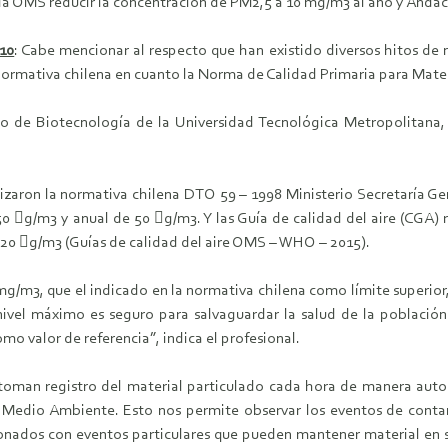
a OMS reducir la concentración de PM2,5 a 10 mg/m3 al año y Andac
10
: Cabe mencionar al respecto que han existido diversos hitos de 
ormativa chilena en cuanto la Norma de Calidad Primaria para Mater
 de Biotecnología de la Universidad Tecnológica Metropolitana, s
izaron la normativa chilena DTO 59 – 1998 Ministerio Secretaría Gen
50 g/m3 y anual de 50 g/m3. Y las Guía de calidad del aire (CGA
e 20 g/m3 (Guías de calidad del aire OMS – WHO – 2015).
/m3, que el indicado en la normativa chilena como límite superior
el máximo es seguro para salvaguardar la salud de la población.
 valor de referencia”, indica el profesional.
oman registro del material particulado cada hora de manera auto
l Medio Ambiente. Esto nos permite observar los eventos de conta
nados con eventos particulares que pueden mantener material en s