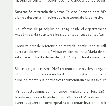
materia de contaminación, recomendándose por parte de l
Superación reiterada de Norma Calidad Primaria para MP
plan de descontaminación que han superado la permisiva n
Un informe de principios del 2019 desde el departamento
Académico, da cuenta de los siguientes antecedentes (2):
Como valores de referencia de material particulado se util
particulado respirable PM10.0 en dos normas: Diaria de 1
establece un límite diario de 50 g/m3 y un límite anual d
Sin embargo, la misma OMS reconoce que niveles de 150 mg
plazo» y reconoce que un límite de 50 mg/m3 como un niv
principalmente a la normativa recomendada por la OMS como
“Ambas estaciones de monitoreo (Andacollo y Hospital) t
tenido acceso en la plataforma SINCA del Ministerio de
eventos aparecen como «peaks» de contaminación relacio