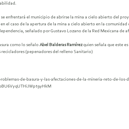
abilidad.
se enfrentará el municipio de abrirse la mina a cielo abierto del pr
n el caso de la apertura de la mina a cielo abierto en la comunidad d
ndependencia, señalado por Gustavo Lozano de la Red Mexicana de af
basura como lo señalo
Abel Balderas Ramírez
quien señala que este es
 recicladores (pepenadores del relleno Sanitario)
problemas-de-basura-y-las-afectaciones-de-la-mineria-reto-de-los-d
debBU6VyqUTHiJWpt9yHkM