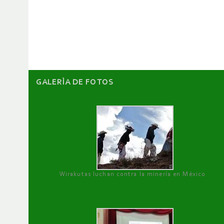
de
artículos
GALERÌA DE FOTOS
Wirakutas luchan contra la minería en México