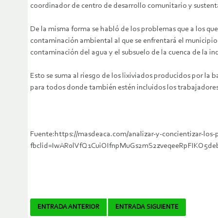
coordinador de centro de desarrollo comunitario y sustent
De la misma forma se habló de los problemas que a los que 
contaminación ambiental al que se enfrentará el municipio e
contaminación del agua y el subsuelo de la cuenca de la i
Esto se suma al riesgo de los lixiviados producidos por la 
para todos donde también estén incluidos los trabajadores
Fuente:https://masdeaca.com/analizar-y-concientizar-los-
fbclid=IwAR0lVfQ1CuiOIfnpMuGs2mS2zveqeeRpFIKO5
Navegador
ENTRADA ANTERIOR
ENTRADA SIGUIENTE