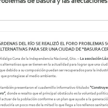
problemas de basura y las afectaciones 
DENAS DEL RÍO SE REALIZÓ EL FORO PROBLEMAS S
LTERNATIVAS PARA SER UNA CIUDAD DE “BASURA CE
Hidalgo Cuna de la Independencia Nacional, Gto. –
La asociación Láz
s alternativas que se tienen en la actualidad para lograr que una ciu
 que debido a su composición puedan ser recuperados para la industr
 que protegiese al medio ambiente.
 también presentaron el cuadernillo informativo titulado
“Construye
ero”
, donde e resalto que el principal obstáculo es la voluntad políti
l actuar de la población conforme a un plan que ayude a la generaci
reduciría un poco mas de la mitad lo que llega a los rellenos sanita