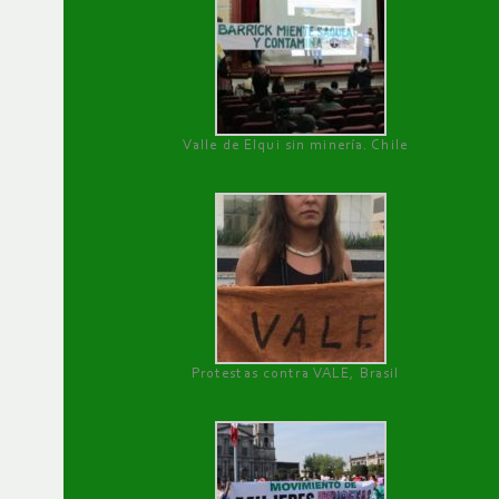
Valle de Elqui sin minería. Chile
Protestas contra VALE, Brasil