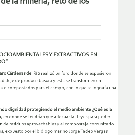
de la minería, reto de los
OCIOAMBIENTALES Y EXTRACTIVOS EN
RO”
aro Cárdenas del Río
realizó un foro donde se expusieron
dad deje de producir basura y esta se transformen en
ia o compostados para el campo, con lo que se lograría una
ndo dignidad protegiendo el medio ambiente ¿Qué es la
ca, en donde se tendrían que adecuar las leyes para poder
ón de residuos aprovechables y el compostaje comunitario
rios, expuesto por el biólogo marino Jorge Tadeo Vargas