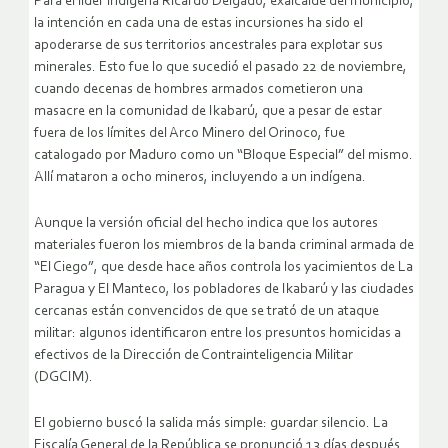
Para el líder indígena Ricardo Delgado, exalcalde del municipio,
la intención en cada una de estas incursiones ha sido el
apoderarse de sus territorios ancestrales para explotar sus
minerales. Esto fue lo que sucedió el pasado 22 de noviembre,
cuando decenas de hombres armados cometieron una
masacre en la comunidad de Ikabarú, que a pesar de estar
fuera de los límites del Arco Minero del Orinoco, fue
catalogado por Maduro como un “Bloque Especial” del mismo.
Allí mataron a ocho mineros, incluyendo a un indígena.
Aunque la versión oficial del hecho indica que los autores
materiales fueron los miembros de la banda criminal armada de
“El Ciego”, que desde hace años controla los yacimientos de La
Paragua y El Manteco, los pobladores de Ikabarú y las ciudades
cercanas están convencidos de que se trató de un ataque
militar: algunos identificaron entre los presuntos homicidas a
efectivos de la Dirección de Contrainteligencia Militar
(DGCIM).
El gobierno buscó la salida más simple: guardar silencio. La
Fiscalía General de la República se pronunció 13 días después