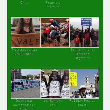
Chile
Francisca
Márquez
Protestas contra
No a la minería ,
VALE, Brasil
Bariloche,
Argentina
Defensoras
Las Bambas,
PUEBLA, Pue, 27
amenazadas en
Perú
Enero
México