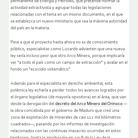
permanente de Energía y Petróleo, que pretende normar la
actividad extractivista y agrupar todas las legislaciones
relacionadas con el tema en un mismo documento, en el que
se establezca un nuevo ministerio que sea la máxima autoridad
del país en la materia.
Pese a que el proyecto hasta ahora no es de conocimiento
público, especialistas como Luzardo advierten que una nueva
ley sería incluso peor que otro Arco Minero, porque implicaría
ver “a todo el país como un campo de extracción” y avalar en el
fondo un “ecocidio sistemático”.
Además para el especialista en derecho ambiental, esta
polémica ley echaría a perder todos los avances logrados por
el órgano legislativo (de mayoría opositora) en el área, que van
desde la derogación del
decreto del Arco Minero del Orinoco
—
la obra concebida por el gobierno de Maduro que creó una
zona de explotación de minerales de casi 112 mil kilómetros
cuadrados—, pasando por los informes de investigación
relacionados con las continuas masacres ocurridas en estos
territorios, hasta la aprobación en 2018 de la Ley de la