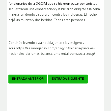
funcionarios de la DGCIM que se hicieron pasar por turistas
,
secuestraron una embarcación y la hicieron dirigirse a la zona
minera, en donde dispararon contra los indígenas. El hecho
dejó un muerto y dos heridos. Todos eran pemones.
Continúa leyendo esta noticia junto a las imágenes ,
aquí:https://es.mongabay.com/2019/12/mineria-parques-
nacionales-derrames-balance-ambiental-venezuela-2019/
Navegador
ENTRADA ANTERIOR
ENTRADA SIGUIENTE
de
artículos