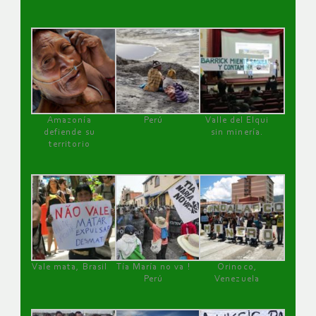
Amazonía
Perú
Valle del Elqui
defiende su
sin minería.
territorio
Vale mata, Brasil
Tía María no va !
Orinoco,
Perú
Venezuela