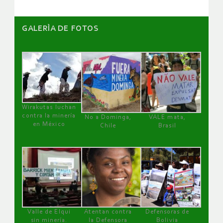
GALERÌA DE FOTOS
Wirakutas luchan
contra la minería
No a Dominga,
VALE mata,
en México
Chile
Brasil
Valle de Elqui
Atentan contra
Defensoras de
sin minería.
la Defensora
Bolivia