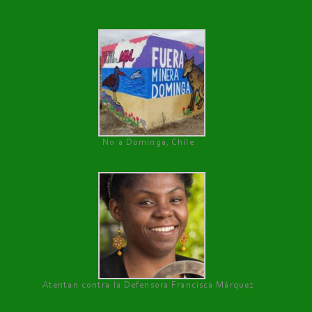
No a Dominga, Chile
Atentan contra la Defensora Francisca Márquez