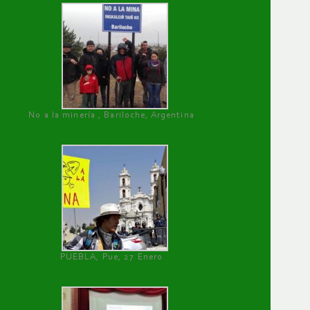
No a la minería , Bariloche, Argentina
PUEBLA, Pue, 27 Enero