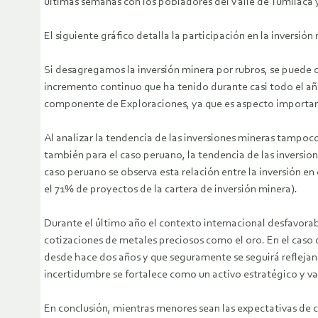
últimas semanas con los pobladores del Valle de Tumilaca 
El siguiente gráfico detalla la participación en la inversió
Si desagregamos la inversión minera por rubros, se puede o
incremento continuo que ha tenido durante casi todo el a
componente de Exploraciones, ya que es aspecto important
Al analizar la tendencia de las inversiones mineras tampoco
también para el caso peruano, la tendencia de las inversion
caso peruano se observa esta relación entre la inversión en
el 71% de proyectos de la cartera de inversión minera).
Durante el último año el contexto internacional desfavorab
cotizaciones de metales preciosos como el oro. En el caso 
desde hace dos años y que seguramente se seguirá reflejando
incertidumbre se fortalece como un activo estratégico y va
En conclusión, mientras menores sean las expectativas de c