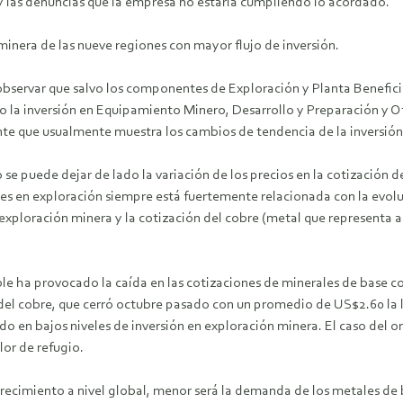
y las denuncias que la empresa no estaría cumpliendo lo acordado.
n minera de las nueve regiones con mayor flujo de inversión.
bservar que salvo los componentes de Exploración y Planta Beneficio
ño la inversión en Equipamiento Minero, Desarrollo y Preparación y
e que usualmente muestra los cambios de tendencia de la inversión
 se puede dejar de lado la variación de los precios en la cotización d
es en exploración siempre está fuertemente relacionada con la evoluci
 exploración minera y la cotización del cobre (metal que representa 
le ha provocado la caída en las cotizaciones de minerales de base c
del cobre, que cerró octubre pasado con un promedio de US$2.60 la li
 en bajos niveles de inversión en exploración minera. El caso del or
lor de refugio.
recimiento a nivel global, menor será la demanda de los metales de 