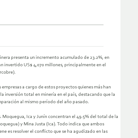
 minera presenta un incremento acumulado de 23.2%, en
n invertido US$ 4,070 millones, principalmente en el
rcobre).
s empresas a cargo de estos proyectos quienes más han
a inversión total en minería en el país, destacando que la
omparación al mismo período del año pasado.
s. Moquegua, Ica y Junín concentran el 49.5% del total de la
(Moquegua) y Mina Justa (Ica). Todo indica que ambos
ne es resolver el conflicto que se ha agudizado en las