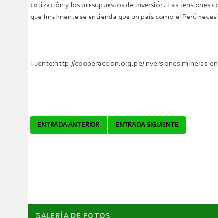
cotización y los presupuestos de inversión. Las tensiones 
que finalmente se entienda que un país como el Perú nece
Fuente:http://cooperaccion.org.pe/inversiones-minera
Navegador
ENTRADA ANTERIOR
ENTRADA SIGUIENTE
de
artículos
GALERÌA DE FOTOS