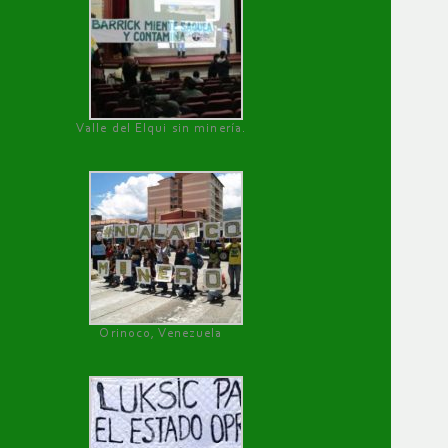
Valle del Elqui sin minería.
Orinoco, Venezuela