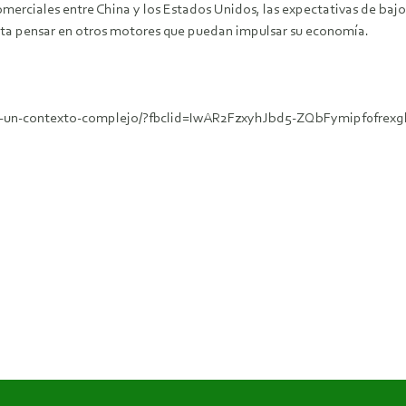
comerciales entre China y los Estados Unidos, las expectativas de ba
sita pensar en otros motores que puedan impulsar su economía.
s-en-un-contexto-complejo/?fbclid=IwAR2FzxyhJbd5-ZQbFymipf0f