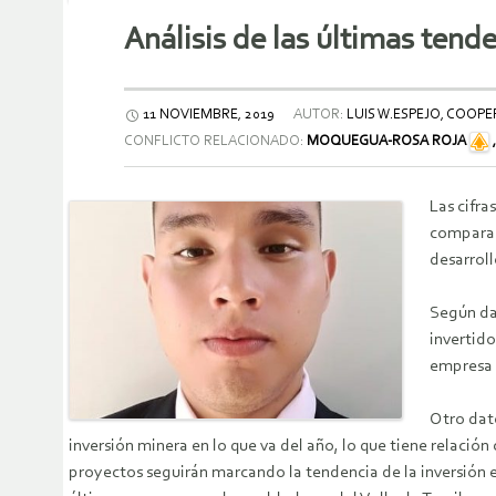
Análisis de las últimas tend
11 NOVIEMBRE, 2019
AUTOR:
LUIS W.ESPEJO, COOP
CONFLICTO RELACIONADO:
MOQUEGUA-ROSA ROJA
Las cifr
comparac
desarrol
Según da
invertido
empresa 
Otro dato
inversión minera en lo que va del año, lo que tiene relaci
proyectos seguirán marcando la tendencia de la inversión en