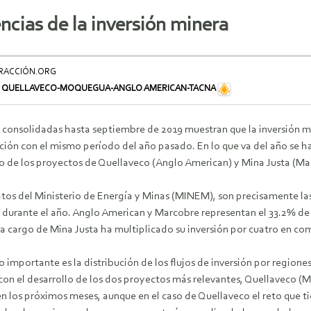
encias de la inversión minera
ERACCIÓN.ORG
,
QUELLAVECO-MOQUEGUA-ANGLO AMERICAN-TACNA
as consolidadas hasta septiembre de 2019 muestran que la inversión
ión con el mismo período del año pasado. En lo que va del año se ha
lo de los proyectos de Quellaveco (Anglo American) y Mina Justa (Ma
tos del Ministerio de Energía y Minas (MINEM), son precisamente la
 durante el año. Anglo American y Marcobre representan el 33.2% de l
a cargo de Mina Justa ha multiplicado su inversión por cuatro en c
 importante es la distribución de los flujos de inversión por regione
ón con el desarrollo de los dos proyectos más relevantes, Quellaveco 
 los próximos meses, aunque en el caso de Quellaveco el reto que tie