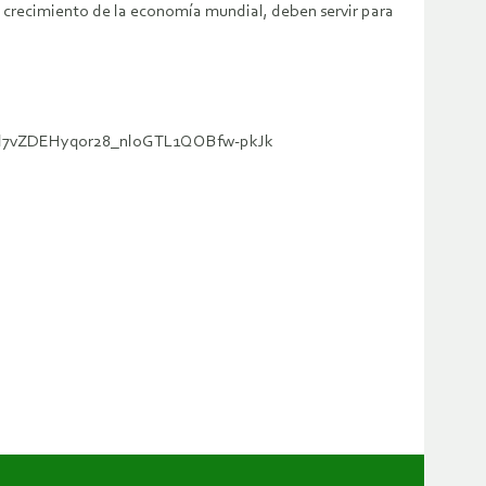
jo crecimiento de la economía mundial, deben servir para
rexgl7vZDEHyqor28_nloGTL1QOBfw-pkJk