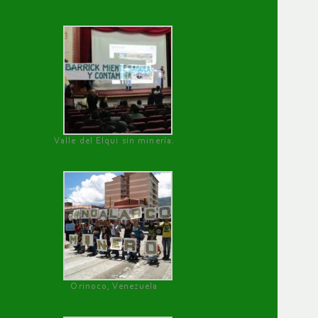
Valle del Elqui sin minería.
Orinoco, Venezuela