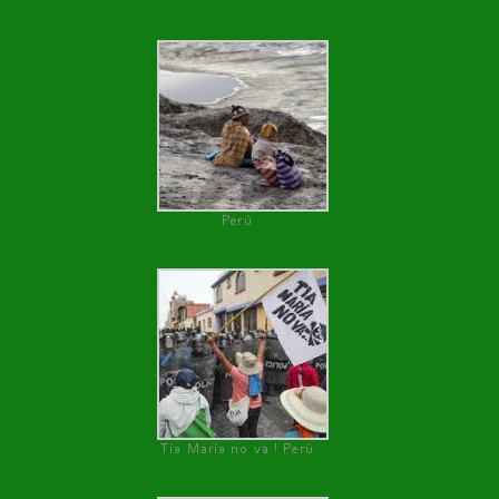
Perú
Tía María no va ! Perú