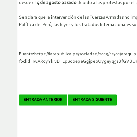
desde el
4 de agosto pasado
debido a las protestas por el
Se aclara que la intervención de las Fuerzas Armadas no i
Política del Perú, las leyes y los Tratados Internacionales 
Fuente:https://larepublica.pe/sociedad/2019/12/01/arequip
fbclid=IwAR0yYkrJB_Lpu0bepeGgjpeoUygeyq5sBfGVB
Navegador
ENTRADA ANTERIOR
ENTRADA SIGUIENTE
de
artículos