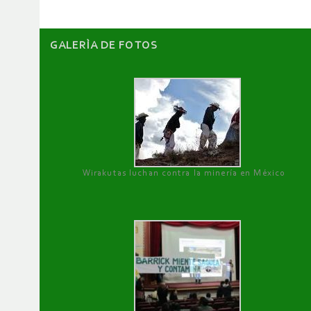
GALERÌA DE FOTOS
Wirakutas luchan contra la minería en México