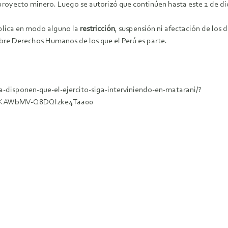
 proyecto minero. Luego se autorizó que continúen hasta este 2 de d
mplica en modo alguno la
restricción
, suspensión ni afectación de lo
sobre Derechos Humanos de los que el Perú es parte.
a-disponen-que-el-ejercito-siga-interviniendo-en-matarani/?
UKAWbMV-Q8DQlzke4Taa00