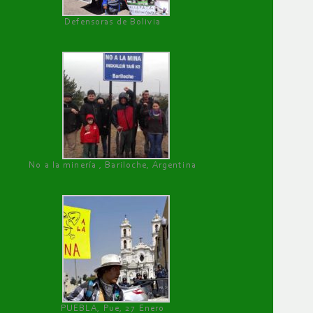
Defensoras de Bolivia
No a la minería , Bariloche, Argentina
PUEBLA, Pue, 27 Enero