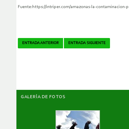
Fuente:https://intriper.com/amazonas-la-contaminacion-po
Navegador
ENTRADA ANTERIOR
ENTRADA SIGUIENTE
de
artículos
GALERÌA DE FOTOS