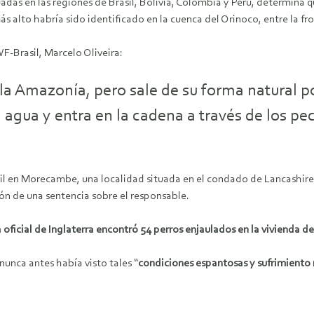
tuadas en las regiones de Brasil, Bolivia, Colombia y Perú, determina q
s alto habría sido identificado en la cuenca del Orinoco, entre la f
F-Brasil, Marcelo Oliveira:
 la Amazonía, pero sale de su forma natural p
al agua y entra en la cadena a través de los pe
ril en Morecambe, una localidad situada en el condado de Lancashire
ión de una sentencia sobre el responsable.
ía oficial de Inglaterra encontró 54 perros enjaulados en la vivienda
unca antes había visto tales “
condiciones espantosas y sufrimiento