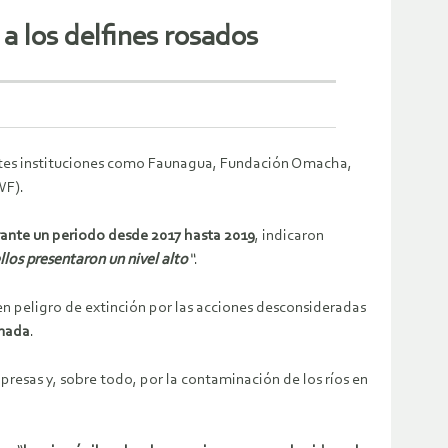
a los delfines rosados
entes instituciones como Faunagua, Fundación Omacha,
WF).
urante un periodo desde 2017 hasta 2019
, indicaron
llos presentaron un nivel alto
“
.
 peligro de extinción por las acciones desconsideradas
inada
.
resas y, sobre todo, por la contaminación de los ríos en