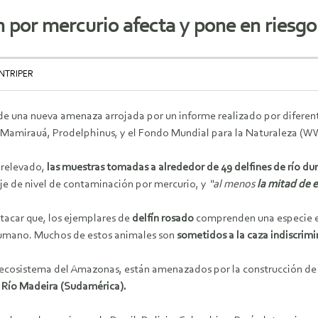
por mercurio afecta y pone en riesgo 
NTRIPER
 de una nueva amenaza arrojada por un informe realizado por difer
o Mamirauá, Prodelphinus, y el Fondo Mundial para la Naturaleza (W
 relevado,
las muestras tomadas a alrededor de 49 delfines de río d
je de nivel de contaminación por mercurio, y
“al menos
la mitad de e
tacar que, los ejemplares de
delfín rosado
comprenden una especie en
humano. Muchos de estos animales son
sometidos a la caza indiscrim
l ecosistema del Amazonas, están amenazados por la construcción de p
l Río Madeira (Sudamérica).