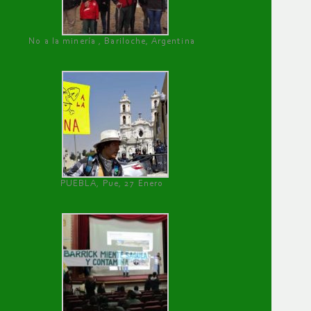
No a la minería , Bariloche, Argentina
PUEBLA, Pue, 27 Enero