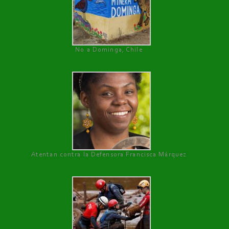
No a Dominga, Chile
Atentan contra la Defensora Francisca Márquez