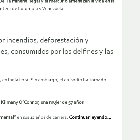
ue “
la minería ilegal y el mercurio amenazan la vida en la
rontera de Colombia y Venezuela.
or incendios, deforestación y
ces, consumidos por los delfines y las
, en Inglaterra. Sin embargo, el episodio ha tomado
 de Kilmany O’Connor, una mujer de 57 años
.
 mental
” en sus 12 años de carrera.
Continuar leyendo…