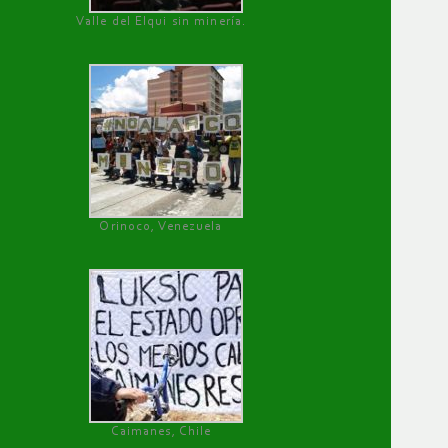
Valle del Elqui sin minería.
Orinoco, Venezuela
Caimanes, Chile