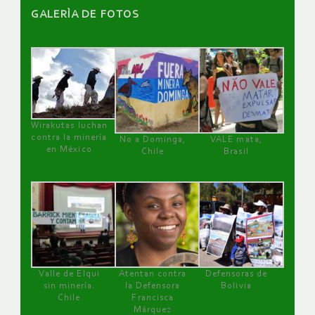
GALERÌA DE FOTOS
Wirakutas luchan
contra la minería
No a Dominga,
VALE mata,
en México
Chile
Brasil
Valle de Elqui
Atentan contra
Defensoras de
sin minería.
la Defensora
Bolivia
Chile
Francisca
Márquez