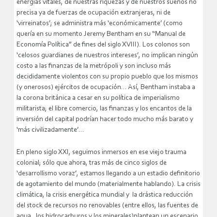
energías vitales, de nuestras riquezas y de nuestros sueños no
precisa ya de fuerzas de ocupación extranjeras, ni de
‘virreinatos’; se administra más ‘económicamente’ (como
quería en su momento Jeremy Bentham en su “Manual de
Economía Política” de fines del siglo XVIII). Los colonos son
‘celosos guardianes de nuestros intereses’, no implican ningún
costo a las finanzas de la metrópoli y son incluso más
decididamente violentos con su propio pueblo que los mismos
(y onerosos) ejércitos de ocupación… Así, Bentham instaba a
la corona británica a cesar en su política de imperialismo
militarista; el libre comercio, las finanzas y los encantos de la
inversión del capital podrían hacer todo mucho más barato y
‘más civilizadamente’…
En pleno siglo XXI, seguimos inmersos en ese viejo trauma
colonial; sólo que ahora, tras más de cinco siglos de
‘desarrollismo voraz’, estamos llegando a un estadio definitorio
de agotamiento del mundo (materialmente hablando). La crisis
climática, la crisis energética mundial y la drástica reducción
del stock de recursos no renovables (entre ellos, las fuentes de
agua, los hidrocarburos y los minerales)plantean un escenario