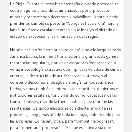
La Rioja- Ollanta Humala hizo campaña diciendo proteger las
cuatro lagunas altoandinas amenazadas por el proyecto
minero y prometiendo decretar su inviabilidad. Ahora, siendo
presidente, cambió su postura: “Conga se hace sí o sí”, dijo, y
lanzó una fuerte escalada represiva que incluyó el dictado del
estado de excepción y la militarización de la región.
No sólo acá, en ‘nuestro pueblito chico’, sino a lo largo de toda
América Latina, la minería transnacional a gran escala genera
resistencias populares, por los devastadores ‘impactos’ de su
voraz metodología extractiva que implica la voladura de cerros
enteros, la destrucción de acuíferos y ecosistemas, y el
consumo descomunal de agua y energía. En toda América
Latina, vemos también el mismo paisaje político: gobiernos e
instituciones estatales, funcionando como ‘capataces’ de las
transnacionales, usando la fuerza pública para reprimir las
resistencias. Ganando elecciones con clientelismo o falsas
promesas; luego, más allá de toda ideología, gobernando para
las empresas. Lo hacen, dicen, para “combatir la pobreza”;
para “fomentar el progreso”… “Es que es la única vía que