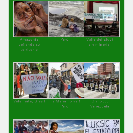
Amazonía
Perú
Valle del Elqui
defiende su
sin minería.
territorio
Vale mata, Brasil
Tía María no va !
Orinoco,
Perú
Venezuela