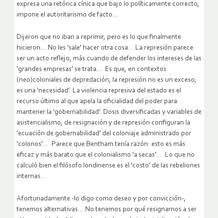
expresa una retórica cínica que bajo lo políticamente correcto,
impone el autoritarismo de facto…
Dijeron que no iban a reprimir, pero es lo que finalmente
hicieron… No les ‘sale’ hacer otra cosa… La represión parece
ser un acto reflejo, más cuando de defender los intereses de las
‘grandes empresas’ se trata… Es que, en contextos
(neo)coloniales de depredación, la represión no es un exceso;
es una ‘necesidad’. La violencia represiva del estado es el
recurso último al que apela la oficialidad del poder para
mantener la ‘gobernabilidad’. Dosis diversificadas y variables de
asistencialismo, de resignación y de represión configuran la
‘ecuación de gobernabilidad’ del coloniaje administrado por
‘colonos’… Parece que Bentham tenía razón: esto es más
eficaz y más barato que el colonialismo ‘a secas’… Lo que no
calculó bien el filósofo londinense es el ‘costo’ de las rebeliones
internas…
Afortunadamente -lo digo como deseo y por convicción-,
tenemos alternativas… No tenemos por qué resignarnos a ser