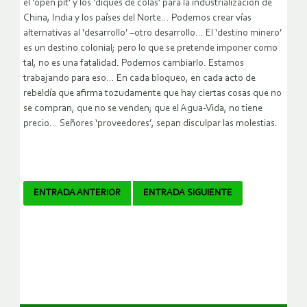
el ‘open pit’ y los ‘diques de colas’ para la industrialización de
China, India y los países del Norte… Podemos crear vías
alternativas al ‘desarrollo’ –otro desarrollo… El ‘destino minero’
es un destino colonial; pero lo que se pretende imponer como
tal, no es una fatalidad. Podemos cambiarlo. Estamos
trabajando para eso… En cada bloqueo, en cada acto de
rebeldía que afirma tozudamente que hay ciertas cosas que no
se compran, que no se venden; que el Agua-Vida, no tiene
precio… Señores ‘proveedores’, sepan disculpar las molestias.
Navegador
ENTRADA ANTERIOR
ENTRADA SIGUIENTE
de
artículos