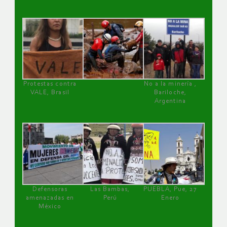
Protestas contra
No a la minería ,
VALE, Brasil
Bariloche,
Argentina
Defensoras
Las Bambas,
PUEBLA, Pue, 27
amenazadas en
Perú
Enero
México