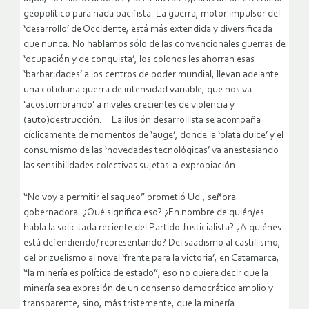
geopolítico para nada pacifista. La guerra, motor impulsor del
‘desarrollo’ de Occidente, está más extendida y diversificada
que nunca. No hablamos sólo de las convencionales guerras de
‘ocupación y de conquista’; los colonos les ahorran esas
‘barbaridades’ a los centros de poder mundial; llevan adelante
una cotidiana guerra de intensidad variable, que nos va
‘acostumbrando’ a niveles crecientes de violencia y
(auto)destrucción… La ilusión desarrollista se acompaña
cíclicamente de momentos de ‘auge’, donde la ‘plata dulce’ y el
consumismo de las ‘novedades tecnológicas’ va anestesiando
las sensibilidades colectivas sujetas-a-expropiación…
“No voy a permitir el saqueo” prometió Ud., señora
gobernadora. ¿Qué significa eso? ¿En nombre de quién/es
habla la solicitada reciente del Partido Justicialista? ¿A quiénes
está defendiendo/ representando? Del saadismo al castillismo,
del brizuelismo al novel ‘frente para la victoria’, en Catamarca,
“la minería es política de estado”; eso no quiere decir que la
minería sea expresión de un consenso democrático amplio y
transparente, sino, más tristemente, que la minería