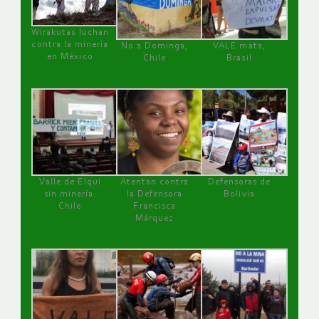
Wirakutas luchan
contra la minería
No a Dominga,
VALE mata,
en México
Chile
Brasil
Valle de Elqui
Atentan contra
Defensoras de
sin minería.
la Defensora
Bolivia
Chile
Francisca
Márquez