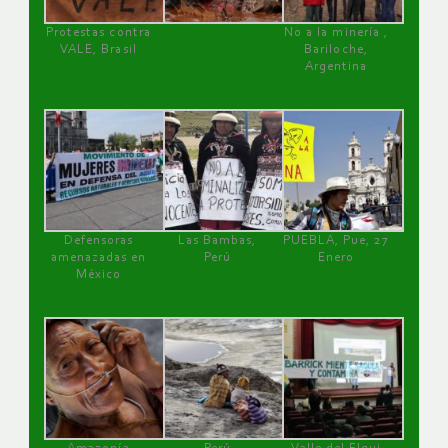
Protestas contra
No a la minería ,
VALE, Brasil
Bariloche,
Argentina
Defensoras
Las Bambas,
PUEBLA, Pue, 27
amenazadas en
Perú
Enero
México