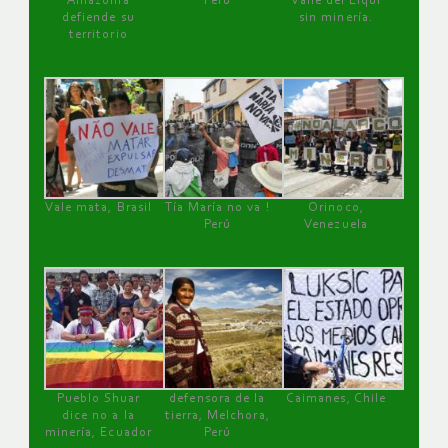
Amazonía
Perú
Valle del Elqui
defiende su
sin minería.
territorio
Vale mata, Brasil
Tía María no va !
Orinoco,
Perú
Venezuela
Pueblo Shuar
defensora de la
Caimanes, Chile
dice no a la
tierra, Melchora,
minería, Ecuador
Perú