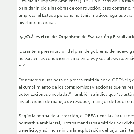
Estudio de Impacto Ambiental (EIA). En el caso de Tía Mar
para dar inicio a las obras de construcción; caso contrario
empresa, el Estado peruano no tenía motivos legales para 
nivel internacional.
4.
¿Cuál es el rol del Organismo de Evaluación y Fiscalizac
Durante la presentación del plan de gobierno del nuevo gab
no existen las condiciones ambientales y sociales». Ademá
EIA.
De acuerdo a una nota de prensa emitida por el OEFA el 3
el cumplimiento de los compromisos y acciones que ha real
autorizaciones vinculadas”. También se indica que “se está
instalaciones de manejo de residuos, manejos de lodos en
Según la norma de su creación, el OEFA tiene las facultades
normativa ambiental, u otros mandatos emitidos por dicha 
beneficio, y aún no se inicia la explotación del tajo. La 