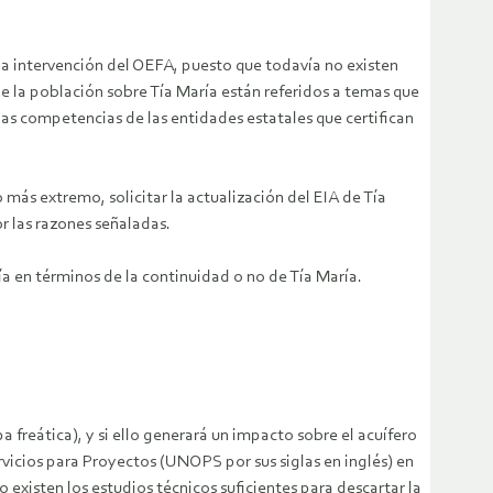
 la intervención del OEFA, puesto que todavía no existen
de la población sobre Tía María están referidos a temas que
as competencias de las entidades estatales que certifican
más extremo, solicitar la actualización del EIA de Tía
r las razones señaladas.
ría en términos de la continuidad o no de Tía María.
a freática), y si ello generará un impacto sobre el acuífero
vicios para Proyectos (UNOPS por sus siglas en inglés) en
 existen los estudios técnicos suficientes para descartar la