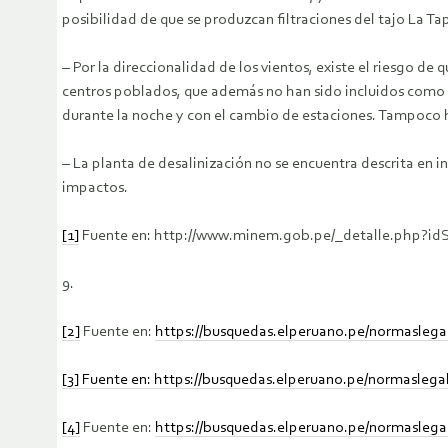
posibilidad de que se produzcan filtraciones del tajo La Ta
– Por la direccionalidad de los vientos, existe el riesgo de
centros poblados, que además no han sido incluidos como z
durante la noche y con el cambio de estaciones. Tampoco h
– La planta de desalinización no se encuentra descrita en i
impactos.
[1]
Fuente en: http://www.minem.gob.pe/_detalle.php?i
9.
[2]
Fuente en:
https://busquedas.elperuano.pe/normaslega
[3
]
Fuente en:
https://busquedas.elperuano.pe/normaslegal
[4]
Fuente en:
https://busquedas.elperuano.pe/normaslegal