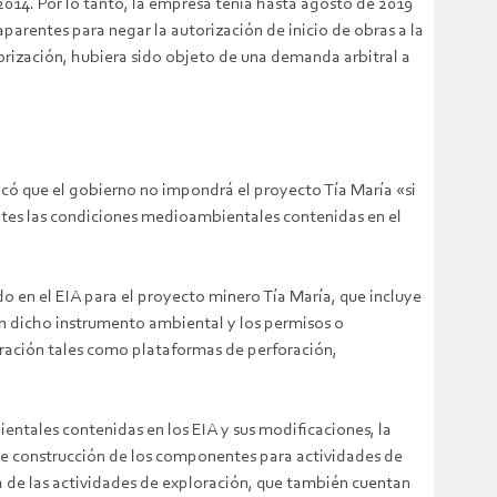
014. Por lo tanto, la empresa tenía hasta agosto de 2019
aparentes para negar la autorización de inicio de obras a la
orización, hubiera sido objeto de una demanda arbitral a
icó que el gobierno no impondrá el proyecto Tía María «si
ntes las condiciones medioambientales contenidas en el
do en el EIA para el proyecto minero Tía María, que incluye
en dicho instrumento ambiental y los permisos o
oración tales como plataformas de perforación,
ientales contenidas en los EIA y sus modificaciones, la
 de construcción de los componentes para actividades de
ia de las actividades de exploración, que también cuentan