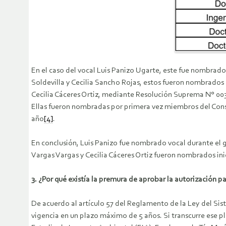
En el caso del vocal Luis Panizo Ugarte, este fue nombra
Soldevilla y Cecilia Sancho Rojas, estos fueron nombrad
Cecilia Cáceres Ortiz, mediante Resolución Suprema N° 003-
Ellas fueron nombradas por primera vez miembros del Cons
año
[4]
.
En conclusión, Luis Panizo fue nombrado vocal durante el 
Vargas Vargas y Cecilia Cáceres Ortiz fueron nombrados in
3. ¿Por qué existía la premura de aprobar la autorización p
De acuerdo al artículo 57 del Reglamento de la Ley del S
vigencia en un plazo máximo de 5 años. Si transcurre ese pl