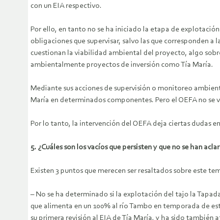
con un EIA respectivo.
Por ello, en tanto no se ha iniciado la etapa de explotaci
obligaciones que supervisar, salvo las que corresponden a l
cuestionan la viabilidad ambiental del proyecto, algo sobr
ambientalmente proyectos de inversión como Tía María.
Mediante sus acciones de supervisión o monitoreo ambiental
María en determinados componentes. Pero el OEFA no se va 
Por lo tanto, la intervención del OEFA deja ciertas dudas en
5. ¿Cuáles son los vacíos que persisten y que no se han acla
Existen 3 puntos que merecen ser resaltados sobre este te
– No se ha determinado si la explotación del tajo la Tapada 
que alimenta en un 100% al río Tambo en temporada de estia
su primera revisión al EIA de Tía María, y ha sido también 