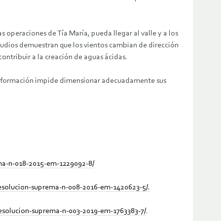
s operaciones de Tía María, pueda llegar al valle y a los
studios demuestran que los vientos cambian de dirección
ntribuir a la creación de aguas ácidas.
 de información impide dimensionar adecuadamente sus
ema-n-018-2015-em-1229092-8/
resolucion-suprema-n-008-2016-em-1420623-5/
.
resolucion-suprema-n-003-2019-em-1763383-7/
.