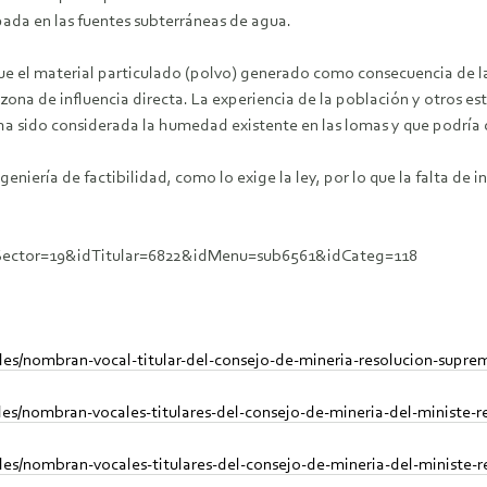
pada en las fuentes subterráneas de agua.
 que el material particulado (polvo) generado como consecuencia de la
ona de influencia directa. La experiencia de la población y otros e
a sido considerada la humedad existente en las lomas y que podría co
ngeniería de factibilidad, como lo exige la ley, por lo que la falta
dSector=19&idTitular=6822&idMenu=sub6561&idCateg=118
les/nombran-vocal-titular-del-consejo-de-mineria-resolucion-supr
es/nombran-vocales-titulares-del-consejo-de-mineria-del-ministe-
es/nombran-vocales-titulares-del-consejo-de-mineria-del-ministe-