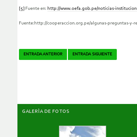
[5]
Fuente en:
http://www.oefa.gob.pe/noticias-institucion
Fuente:http://cooperaccion.org.pe/algunas-preguntas-y-re
Navegador
ENTRADA ANTERIOR
ENTRADA SIGUIENTE
de
artículos
GALERÌA DE FOTOS