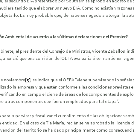
ía, el segundo EIA presentado por Southern se aprobó en agosto de 2
, hubiera tenido que elaborar un nuevo EIA. Como no existían razones 
objetarlo. Es muy probable que, de haberse negado a otorgar la aut
ión Ambiental de acuerdo a las últimas declaraciones del Premier?
inete, el presidente del Consejo de Ministros, Vicente Zeballos, ind
s, anunció que una comisión del OEFA evaluaría si se mantienen vige
 de noviembre
[5]
, se indica que el OEFA “viene supervisando lo señala
izado la empresa y que estén conforme a las condiciones previstas 
 verificando en campo el cierre de áreas de los componentes de expl
tre otros componentes que fueron empleados para tal etapa”.
 para supervisar y fiscalizar el cumplimiento de las obligaciones amb
entidad. En el caso de Tía María, recién se ha aprobado la licencia
intervención del territorio se ha dado principalmente como consecuenc