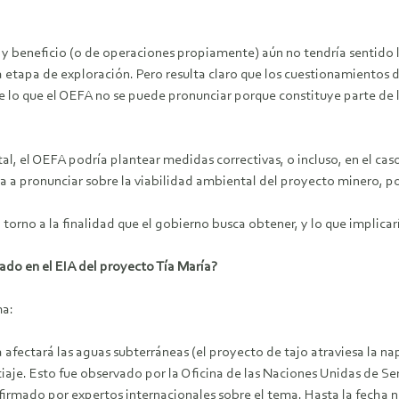
ón y beneficio (o de operaciones propiamente) aún no tendría sentido
a etapa de exploración. Pero resulta claro que los cuestionamientos 
e lo que el OEFA no se puede pronunciar porque constituye parte de l
, el OEFA podría plantear medidas correctivas, o incluso, en el caso 
a pronunciar sobre la viabilidad ambiental del proyecto minero, po
 torno a la finalidad que el gobierno busca obtener, y lo que implica
rado en el EIA del proyecto Tía María?
ma:
afectará las aguas subterráneas (el proyecto de tajo atraviesa la nap
je. Esto fue observado por la Oficina de las Naciones Unidas de Ser
afirmado por expertos internacionales sobre el tema. Hasta la fecha no