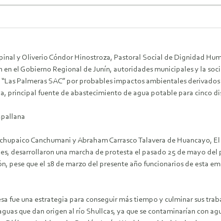
spinal y Oliverio Cóndor Hinostroza, Pastoral Social de Dignidad 
 en el Gobierno Regional de Junín, autoridades municipales y la soci
“Las Palmeras SAC” por probables impactos ambientales derivados de
 principal fuente de abastecimiento de agua potable para cinco dis
pallana
Unchupaico Canchumani y Abraham Carrasco Talavera de Huancayo, El
les, desarrollaron una marcha de protesta el pasado 25 de mayo del 
ón, pese que el 18 de marzo del presente año funcionarios de esta e
esa fue una estrategia para conseguir más tiempo y culminar sus trab
s aguas que dan origen al río Shullcas, ya que se contaminarían con a