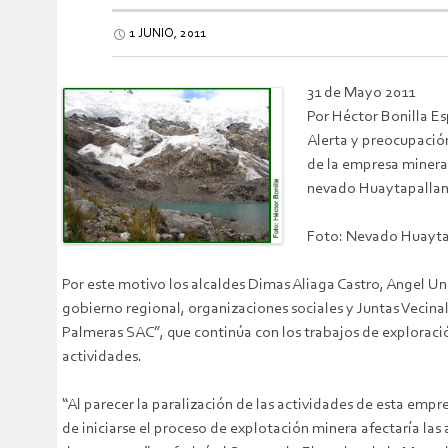
1 JUNIO, 2011
31 de Mayo 2011
Por Héctor Bonilla E
Alerta y preocupación
de la empresa minera 
nevado Huaytapallana,
Foto: Nevado Huayta
Por este motivo los alcaldes Dimas Aliaga Castro, Angel 
gobierno regional, organizaciones sociales y Juntas Vecina
Palmeras SAC”, que continúa con los trabajos de exploraci
actividades.
“Al parecer la paralización de las actividades de esta empr
de iniciarse el proceso de explotación minera afectaría la