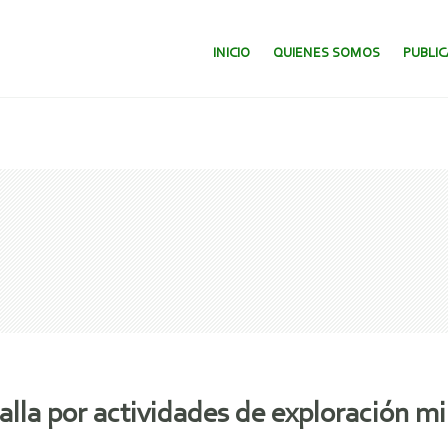
SALTAR AL CONTENIDO.
INICIO
QUIENES SOMOS
PUBLI
alla por actividades de exploración m