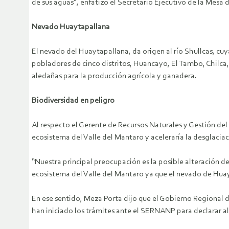
de sus aguas”, enfatizó el Secretario Ejecutivo de la Mes
Nevado Huaytapallana
El nevado del Huaytapallana, da origen al río Shullcas, cu
pobladores de cinco distritos, Huancayo, El Tambo, Chilc
aledañas para la producción agrícola y ganadera.
Biodiversidad en peligro
Al respecto el Gerente de Recursos Naturales y Gestión de
ecosistema del Valle del Mantaro y aceleraría la desglacia
“Nuestra principal preocupación es la posible alteración 
ecosistema del Valle del Mantaro ya que el nevado de Huayt
En ese sentido, Meza Porta dijo que el Gobierno Regional
han iniciado los trámites ante el SERNANP para declarar a