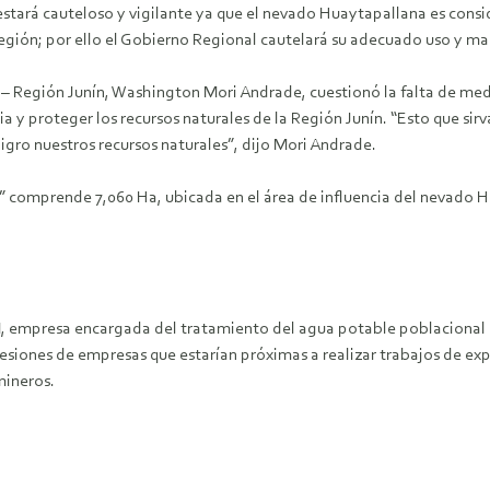
 estará cauteloso y vigilante ya que el nevado Huaytapallana es cons
región; por ello el Gobierno Regional cautelará su adecuado uso y ma
o – Región Junín, Washington Mori Andrade, cuestionó la falta de med
y proteger los recursos naturales de la Región Junín. “Esto que sirva
igro nuestros recursos naturales”, dijo Mori Andrade.
 comprende 7,060 Ha, ubicada en el área de influencia del nevado Hu
M, empresa encargada del tratamiento del agua potable poblacional 
siones de empresas que estarían próximas a realizar trabajos de exp
mineros.