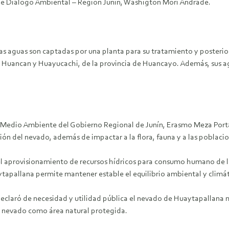
a de Diálogo Ambiental – Región Junín, Washigton Mori Andrade.
yas aguas son captadas por una planta para su tratamiento y posterior
a, Huancan y Huayucachi, de la provincia de Huancayo. Además, sus a
l Medio Ambiente del Gobierno Regional de Junín, Erasmo Meza Porta,
ción del nevado, además de impactar a la flora, fauna y a las poblac
del aprovisionamiento de recursos hídricos para consumo humano de l
apallana permite mantener estable el equilibrio ambiental y climático
 declaró de necesidad y utilidad pública el nevado de Huaytapallan
l nevado como área natural protegida.