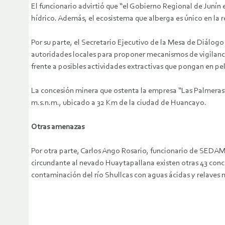
El funcionario advirtió que “el Gobierno Regional de Junín
hídrico. Además, el ecosistema que alberga es único en la 
Por su parte, el Secretario Ejecutivo de la Mesa de Diálog
autoridades locales para proponer mecanismos de vigilancia 
frente a posibles actividades extractivas que pongan en pel
La concesión minera que ostenta la empresa “Las Palmeras”
m.s.n.m., ubicado a 32 Km de la ciudad de Huancayo.
Otras amenazas
Por otra parte, Carlos Ango Rosario, funcionario de SEDA
circundante al nevado Huaytapallana existen otras 43 conce
contaminación del río Shullcas con aguas ácidas y relaves 