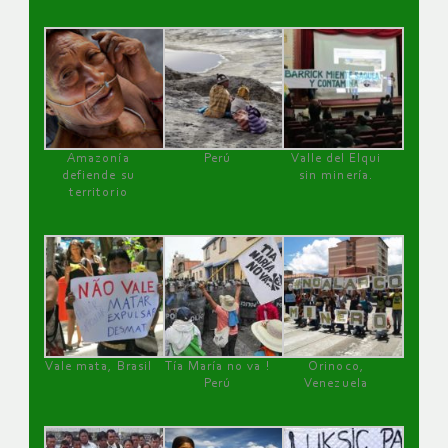
Amazonía
Perú
Valle del Elqui
defiende su
sin minería.
territorio
Vale mata, Brasil
Tía María no va !
Orinoco,
Perú
Venezuela