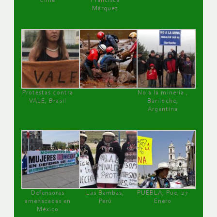
Chile
Francisca
Márquez
Protestas contra
No a la minería ,
VALE, Brasil
Bariloche,
Argentina
Defensoras
Las Bambas,
PUEBLA, Pue, 27
amenazadas en
Perú
Enero
México