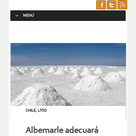
MENÚ
SALTAR AL CONTENIDO.
CHILE
,
LITIO
Albemarle adecuará