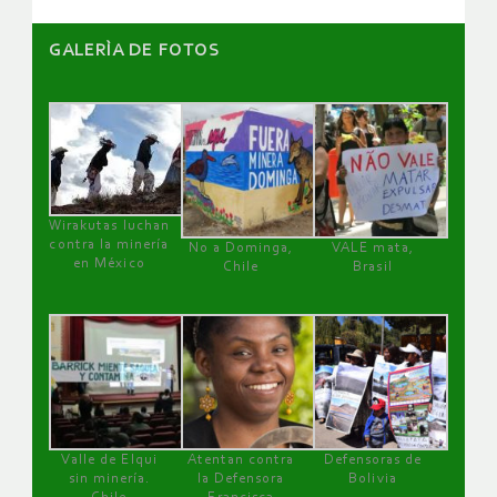
GALERÌA DE FOTOS
Wirakutas luchan
contra la minería
No a Dominga,
VALE mata,
en México
Chile
Brasil
Valle de Elqui
Atentan contra
Defensoras de
sin minería.
la Defensora
Bolivia