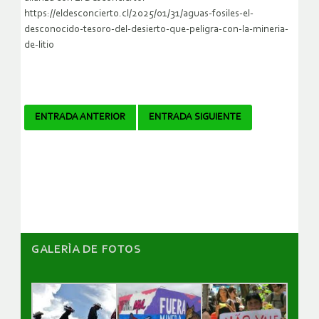
https://eldesconcierto.cl/2025/01/31/aguas-fosiles-el-
desconocido-tesoro-del-desierto-que-peligra-con-la-mineria-
de-litio
Navegador
ENTRADA ANTERIOR
ENTRADA SIGUIENTE
de
artículos
GALERÌA DE FOTOS