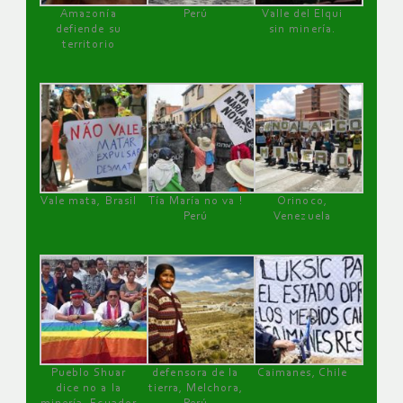
Amazonía
Perú
Valle del Elqui
defiende su
sin minería.
territorio
Vale mata, Brasil
Tía María no va !
Orinoco,
Perú
Venezuela
Pueblo Shuar
defensora de la
Caimanes, Chile
dice no a la
tierra, Melchora,