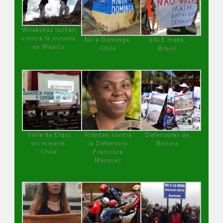
Wirakutas luchan
contra la minería
No a Dominga,
VALE mata,
en México
Chile
Brasil
Valle de Elqui
Atentan contra
Defensoras de
sin minería.
la Defensora
Bolivia
Chile
Francisca
Márquez