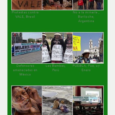
Protestas contra
No a la minería ,
VALE, Brasil
Bariloche,
Argentina
Defensoras
Las Bambas,
PUEBLA, Pue, 27
amenazadas en
Perú
Enero
México