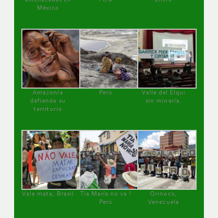
México
Amazonía
Perú
Valle del Elqui
defiende su
sin minería.
territorio
Vale mata, Brasil
Tía María no va !
Orinoco,
Perú
Venezuela