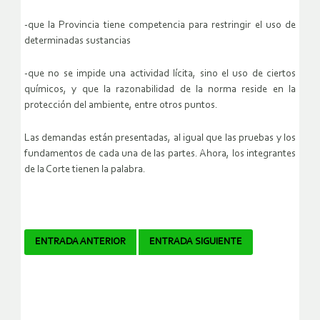
-que la Provincia tiene competencia para restringir el uso de
determinadas sustancias
-que no se impide una actividad lícita, sino el uso de ciertos
químicos, y que la razonabilidad de la norma reside en la
protección del ambiente, entre otros puntos.
Las demandas están presentadas, al igual que las pruebas y los
fundamentos de cada una de las partes. Ahora, los integrantes
de la Corte tienen la palabra.
Navegador
ENTRADA ANTERIOR
ENTRADA SIGUIENTE
de
artículos