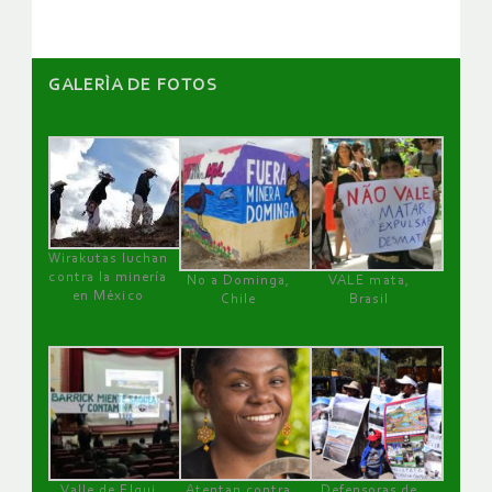
GALERÌA DE FOTOS
Wirakutas luchan
contra la minería
No a Dominga,
VALE mata,
en México
Chile
Brasil
Valle de Elqui
Atentan contra
Defensoras de