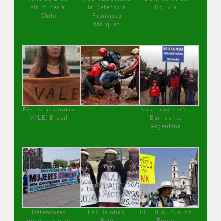
sin minería.
la Defensora
Bolivia
Chile
Francisca
Márquez
Protestas contra
No a la minería ,
VALE, Brasil
Bariloche,
Argentina
Defensoras
Las Bambas,
PUEBLA, Pue, 27
amenazadas en
Perú
Enero