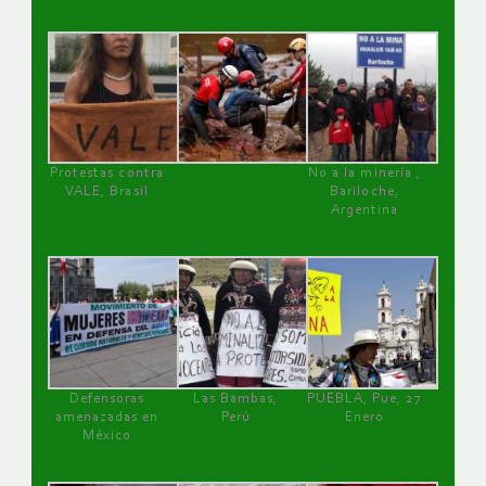
Protestas contra
No a la minería ,
VALE, Brasil
Bariloche,
Argentina
Defensoras
Las Bambas,
PUEBLA, Pue, 27
amenazadas en
Perú
Enero
México