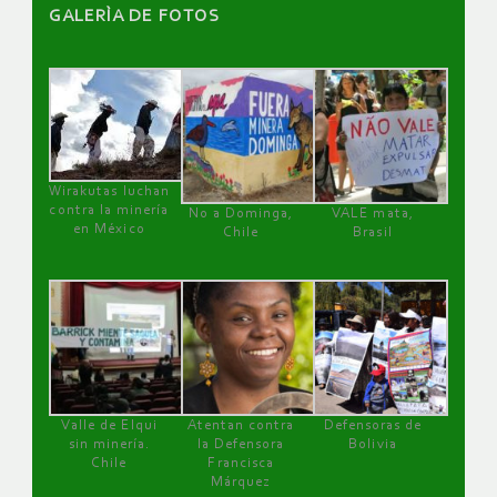
GALERÌA DE FOTOS
Wirakutas luchan
contra la minería
No a Dominga,
VALE mata,
en México
Chile
Brasil
Valle de Elqui
Atentan contra
Defensoras de
sin minería.
la Defensora
Bolivia
Chile
Francisca
Márquez