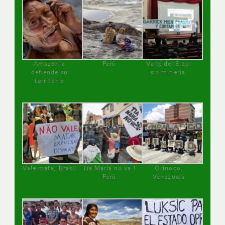
Amazonía
Perú
Valle del Elqui
defiende su
sin minería.
territorio
Vale mata, Brasil
Tía María no va !
Orinoco,
Perú
Venezuela