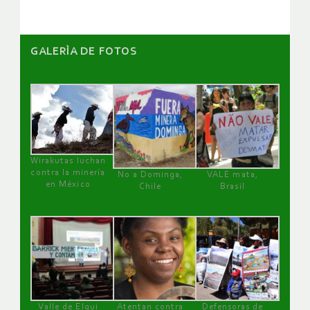
GALERÌA DE FOTOS
Wirakutas luchan
contra la minería
No a Dominga,
VALE mata,
en México
Chile
Brasil
Valle de Elqui
Atentan contra
Defensoras de