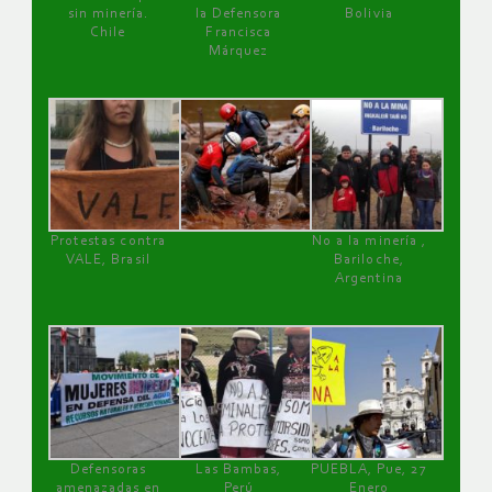
sin minería.
la Defensora
Bolivia
Chile
Francisca
Márquez
Protestas contra
No a la minería ,
VALE, Brasil
Bariloche,
Argentina
Defensoras
Las Bambas,
PUEBLA, Pue, 27
amenazadas en
Perú
Enero