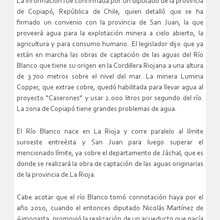
La información fue confirmada por un diputado de la provincia
de Copiapó, República de Chile, quien detalló que se ha
firmado un convenio con la provincia de San Juan, la que
proveerá agua para la explotación minera a cielo abierto, la
agricultura y para consumo humano. El legislador dijo que ya
están en marcha las obras de captación de las aguas del Río
Blanco que tiene su origen en la Cordillera Riojana a una altura
de 3.700 metros sobre el nivel del mar. La minera Lumina
Copper, que extrae cobre, quedó habilitada para llevar agua al
proyecto “Caserones” y usar 2.000 litros por segundo del río.
La zona de Copiapó tiene grandes problemas de agua.
El Río Blanco nace en La Rioja y corre paralelo al límite
suroeste entreésta y San Juan para luego superar el
mencionado límite, ya sobre el departamento de Jáchal, que es
donde se realizará la obra de captación de las aguas originarias
de la provincia de La Rioja.
Cabe acotar que el río Blanco tomó connotación haya por el
año 2010, cuando el entonces diputado Nicolás Martínez de
Aimogasta, promovió la realización de un acueducto que nacía