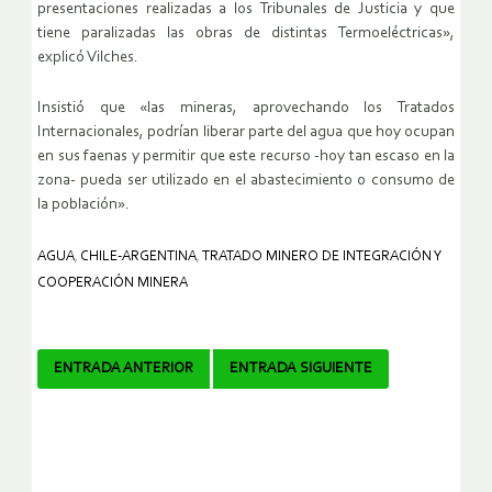
presentaciones realizadas a los Tribunales de Justicia y que
tiene paralizadas las obras de distintas Termoeléctricas»,
explicó Vilches.
Insistió que «las mineras, aprovechando los Tratados
Internacionales, podrían liberar parte del agua que hoy ocupan
en sus faenas y permitir que este recurso -hoy tan escaso en la
zona- pueda ser utilizado en el abastecimiento o consumo de
la población».
AGUA
,
CHILE-ARGENTINA
,
TRATADO MINERO DE INTEGRACIÓN Y
COOPERACIÓN MINERA
Navegador
ENTRADA ANTERIOR
ENTRADA SIGUIENTE
de
artículos