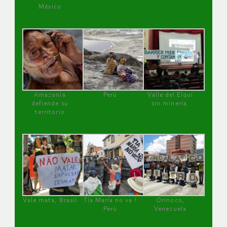
México
Amazonía
Perú
Valle del Elqui
defiende su
sin minería.
territorio
Vale mata, Brasil
Tía María no va !
Orinoco,
Perú
Venezuela