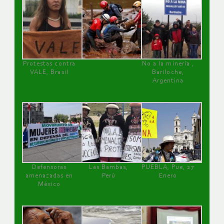
Protestas contra
No a la minería ,
VALE, Brasil
Bariloche,
Argentina
Defensoras
Las Bambas,
PUEBLA, Pue, 27
amenazadas en
Perú
Enero
México