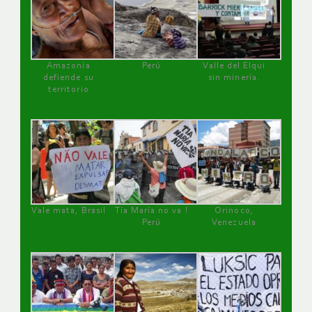
Amazonía
Perú
Valle del Elqui
defiende su
sin minería.
territorio
Vale mata, Brasil
Tía María no va !
Orinoco,
Perú
Venezuela