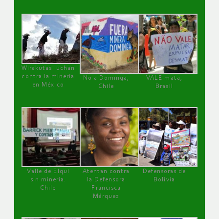
Wirakutas luchan
contra la minería
No a Dominga,
VALE mata,
en México
Chile
Brasil
Valle de Elqui
Atentan contra
Defensoras de
sin minería.
la Defensora
Bolivia
Chile
Francisca
Márquez