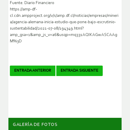
Fuente: Diario Financiero
https://amp-df-
cl.cdn.ampproject.org/v/s/amp.df.cl/noticias/empresas/mineri
a/agencia-alemana-inicia-estudio-que-pone-bajo-escrutinio-
sustentabilidad/2021-07-08/194349.html?
amp_gsa=1&amp_js_v=a6&usqp=mq331AQIKAGwASCAAg
M%3D
Navegador
ENTRADA ANTERIOR
ENTRADA SIGUIENTE
de
artículos
GALERÌA DE FOTOS