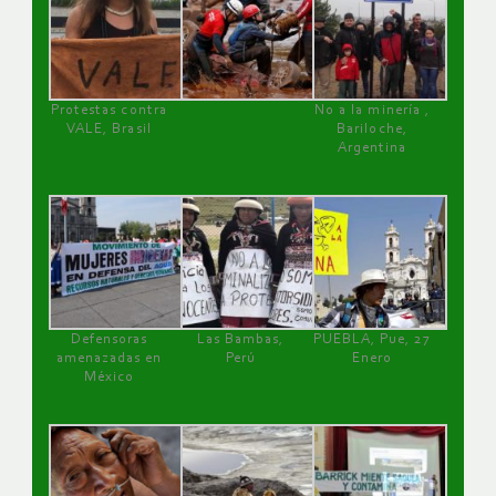
Protestas contra
No a la minería ,
VALE, Brasil
Bariloche,
Argentina
Defensoras
Las Bambas,
PUEBLA, Pue, 27
amenazadas en
Perú
Enero
México