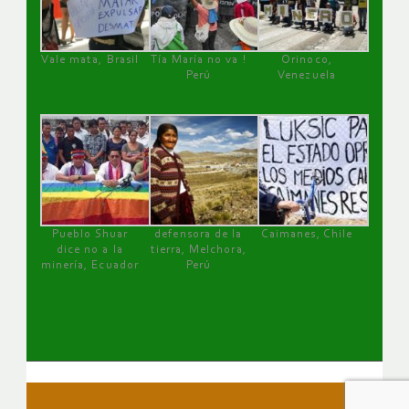
Vale mata, Brasil
Tía María no va !
Orinoco,
Perú
Venezuela
Pueblo Shuar
defensora de la
Caimanes, Chile
dice no a la
tierra, Melchora,
minería, Ecuador
Perú