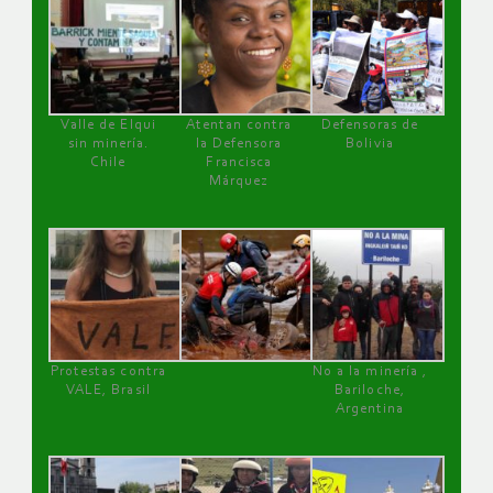
Valle de Elqui
Atentan contra
Defensoras de
sin minería.
la Defensora
Bolivia
Chile
Francisca
Márquez
Protestas contra
No a la minería ,
VALE, Brasil
Bariloche,
Argentina