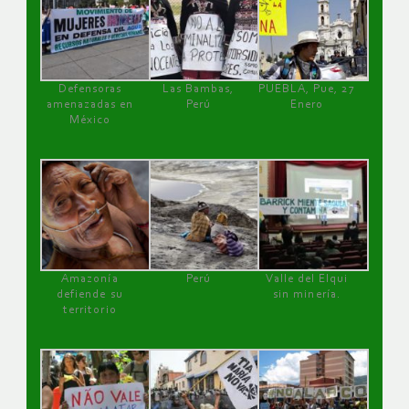
Defensoras
Las Bambas,
PUEBLA, Pue, 27
amenazadas en
Perú
Enero
México
Amazonía
Perú
Valle del Elqui
defiende su
sin minería.
territorio