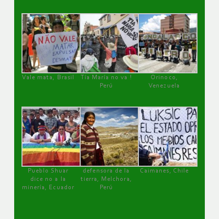
Vale mata, Brasil
Tía María no va !
Orinoco,
Perú
Venezuela
Pueblo Shuar
defensora de la
Caimanes, Chile
dice no a la
tierra, Melchora,
minería, Ecuador
Perú