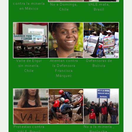
contra la minería
No a Dominga,
VALE mata,
en México
Chile
Brasil
Valle de Elqui
Atentan contra
Defensoras de
sin minería.
la Defensora
Bolivia
Chile
Francisca
Márquez
Protestas contra
No a la minería ,
VALE, Brasil
Bariloche,