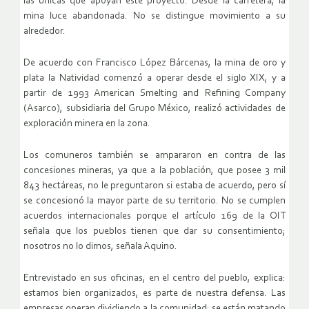
las únicas que apoyan este proyecto. Desde la carretera, la
mina luce abandonada. No se distingue movimiento a su
alrededor.
De acuerdo con Francisco López Bárcenas, la mina de oro y
plata la Natividad comenzó a operar desde el siglo XIX, y a
partir de 1993 American Smelting and Refining Company
(Asarco), subsidiaria del Grupo México, realizó actividades de
exploración minera en la zona.
Los comuneros también se ampararon en contra de las
concesiones mineras, ya que a la población, que posee 3 mil
843 hectáreas, no le preguntaron si estaba de acuerdo, pero sí
se concesionó la mayor parte de su territorio. No se cumplen
acuerdos internacionales porque el artículo 169 de la OIT
señala que los pueblos tienen que dar su consentimiento;
nosotros no lo dimos, señala Aquino.
Entrevistado en sus oficinas, en el centro del pueblo, explica:
estamos bien organizados, es parte de nuestra defensa. Las
empresas operan dividiendo a la comunidad; se están matando