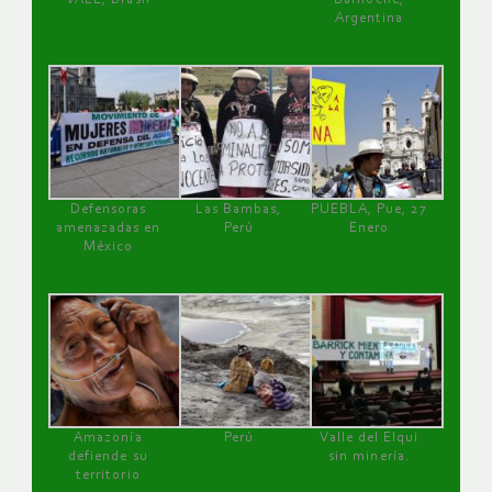
Argentina
Defensoras
Las Bambas,
PUEBLA, Pue, 27
amenazadas en
Perú
Enero
México
Amazonía
Perú
Valle del Elqui
defiende su
sin minería.
territorio