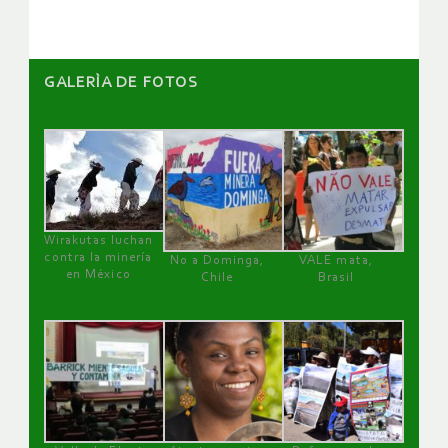
GALERÌA DE FOTOS
Wirakutas luchan
contra la minería
No a Dominga,
VALE mata,
en México
Chile
Brasil