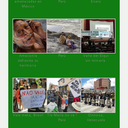
amenazadas en
Perú
Enero
México
Amazonía
Perú
Valle del Elqui
defiende su
sin minería.
territorio
Vale mata, Brasil
Tía María no va !
Orinoco,
Perú
Venezuela