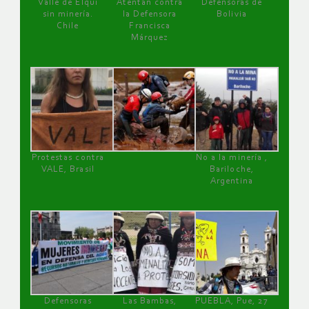
Valle de Elqui
Atentan contra
Defensoras de
sin minería.
la Defensora
Bolivia
Chile
Francisca
Márquez
Protestas contra
No a la minería ,
VALE, Brasil
Bariloche,
Argentina
Defensoras
Las Bambas,
PUEBLA, Pue, 27