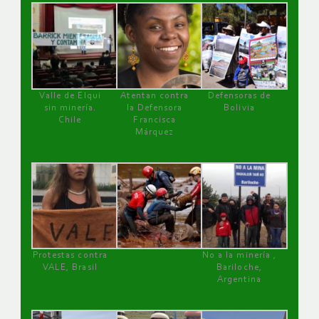
Valle de Elqui
Atentan contra
Defensoras de
sin minería.
la Defensora
Bolivia
Chile
Francisca
Márquez
Protestas contra
No a la minería ,
VALE, Brasil
Bariloche,
Argentina