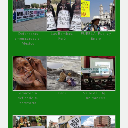
Defensoras
Las Bambas,
PUEBLA, Pue, 27
amenazadas en
Perú
Enero
México
Amazonía
Perú
Valle del Elqui
defiende su
sin minería.
territorio