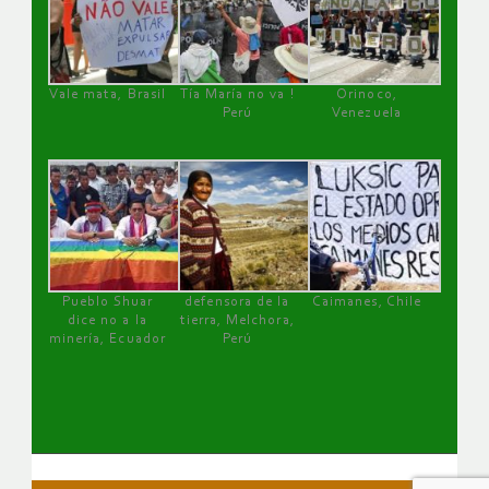
Vale mata, Brasil
Tía María no va !
Orinoco,
Perú
Venezuela
Pueblo Shuar
defensora de la
Caimanes, Chile
dice no a la
tierra, Melchora,
minería, Ecuador
Perú