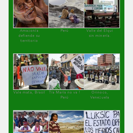
Amazonía
Perú
Valle del Elqui
defiende su
sin minería.
territorio
Vale mata, Brasil
Tía María no va !
Orinoco,
Perú
Venezuela