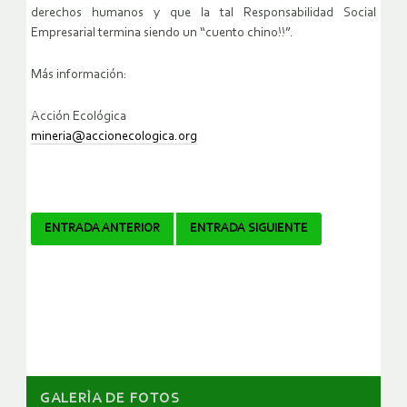
derechos humanos y que la tal Responsabilidad Social
Empresarial termina siendo un “cuento chino!!”.
Más información:
Acción Ecológica
mineria@accionecologica.org
Navegador
ENTRADA ANTERIOR
ENTRADA SIGUIENTE
de
artículos
GALERÌA DE FOTOS