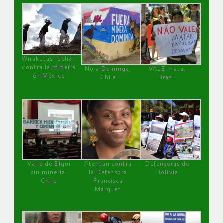
Wirakutas luchan
contra la minería
No a Dominga,
VALE mata,
en México
Chile
Brasil
Valle de Elqui
Atentan contra
Defensoras de
sin minería.
la Defensora
Bolivia
Chile
Francisca
Márquez