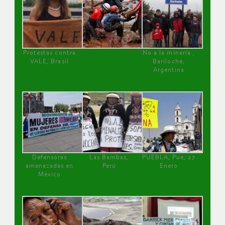
Protestas contra
No a la minería ,
VALE, Brasil
Bariloche,
Argentina
Defensoras
Las Bambas,
PUEBLA, Pue, 27
amenazadas en
Perú
Enero
México