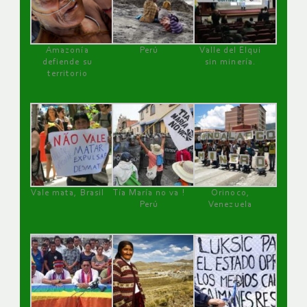
Amazonía
Perú
Valle del Elqui
defiende su
sin minería.
territorio
Vale mata, Brasil
Tía María no va !
Orinoco,
Perú
Venezuela