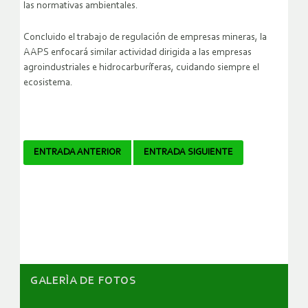
las normativas ambientales.
Concluido el trabajo de regulación de empresas mineras, la
AAPS enfocará similar actividad dirigida a las empresas
agroindustriales e hidrocarburíferas, cuidando siempre el
ecosistema.
Navegador
ENTRADA ANTERIOR
ENTRADA SIGUIENTE
de
artículos
GALERÌA DE FOTOS