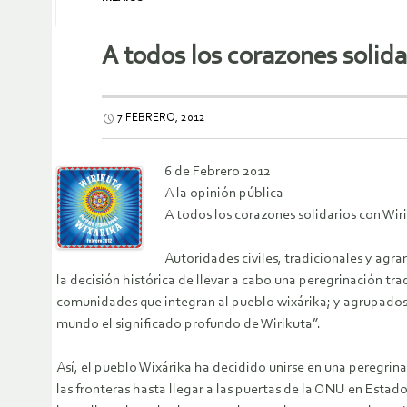
A todos los corazones solida
7 FEBRERO, 2012
6 de Febrero 2012
A la opinión pública
A todos los corazones solidarios con Wir
Autoridades civiles, tradicionales y agr
la decisión histórica de llevar a cabo una peregrinación tr
comunidades que integran al pueblo wixárika; y agrupados 
mundo el significado profundo de Wirikuta”.
Así, el pueblo Wixárika ha decidido unirse en una peregrina
las fronteras hasta llegar a las puertas de la ONU en Estad