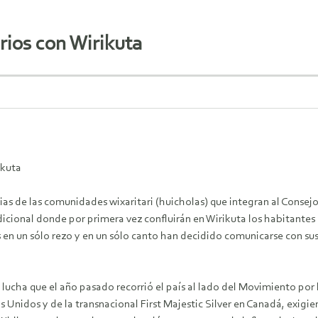
rios con Wirikuta
ikuta
arias de las comunidades wixaritari (huicholas) que integran al Cons
adicional donde por primera vez confluirán en Wirikuta los habitantes
en un sólo rezo y en un sólo canto han decidido comunicarse con su
 lucha que el año pasado recorrió el país al lado del Movimiento por
os Unidos y de la transnacional First Majestic Silver en Canadá, exigi