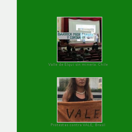
Valle de Elqui sin minería. Chile
Protestas contra VALE, Brasil