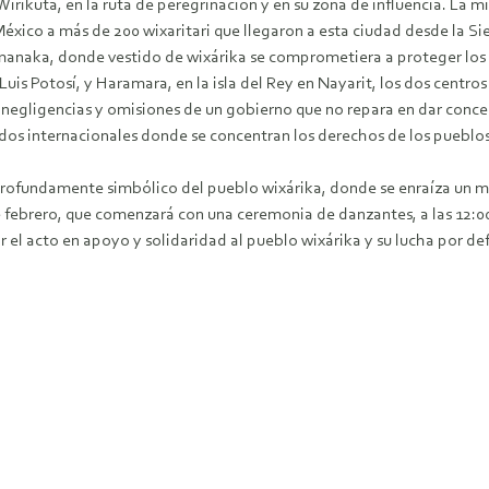
irikuta, en la ruta de peregrinación y en su zona de influencia. La
éxico a más de 200 wixaritari que llegaron a esta ciudad desde la Sie
aka, donde vestido de wixárika se comprometiera a proteger los sit
 Luis Potosí, y Haramara, en la isla del Rey en Nayarit, los dos cent
s negligencias y omisiones de un gobierno que no repara en dar conce
os internacionales donde se concentran los derechos de los pueblos
 profundamente simbólico del pueblo wixárika, donde se enraíza un 
 febrero, que comenzará con una ceremonia de danzantes, a las 12:00
 el acto en apoyo y solidaridad al pueblo wixárika y su lucha por def