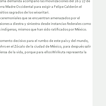
 misma demanda acompañó las movilizaciones del 26 y 27 de
rra Madre Occidental para exigir a Felipe Calderón el
ios sagrados de los wixaritari.
ros ceremoniales que se encuentran amenazados por el
siones a diestra y siniestra desde instancias federales como
 indígenas, mismos que han sido ratificados por México.
momento decisivo para el rumbo de este país y del mundo,
hrs en el Zócalo de la ciudad de México, para después salir
ensa de la vida, porque para ellos Wirikuta representa la