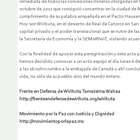
inmediata de todos las concesiones mineras otorgadas en W
octubre de 2011 que consiguió concentrar en la ciudad de M
cumplimiento de su palabra empeñada en el Pacto Hauxaman
Hoy son Wirikuta, en el desierto de Real de Catorce en San
capital privado y el poder transnacional que se nutre de la
la Secretaria de Economía y la SEMARNAT, violando acuerd
Con la finalidad de apoyar esta peregrinación y este acto
hemos decidido convocar a un acto espejo el día lunes 6 de
a las 16:00hrs rumbo a la embajada de Canadá y ahí concluir
vida, no sólo de su pueblo sino del mundo entero.
Frente en Defensa de Wirikuta Tamatsima Wahaa
http://frenteendefensadewirikuta.org/wirikuta
Movimiento por la Paz con Justicia y Dignidad
http://movimientoporlapaz.mx