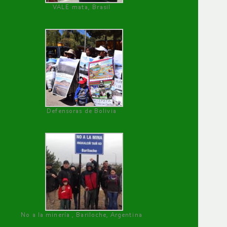
VALE mata, Brasil
Defensoras de Bolivia
No a la minería , Bariloche, Argentina