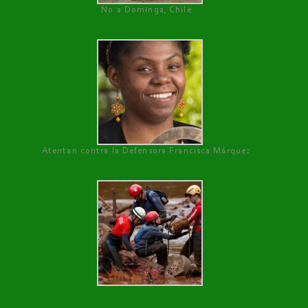
No a Dominga, Chile
Atentan contra la Defensora Francisca Márquez