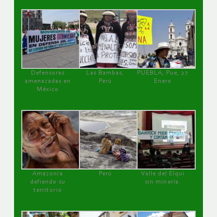
Defensoras
Las Bambas,
PUEBLA, Pue, 27
amenazadas en
Perú
Enero
México
Amazonía
Perú
Valle del Elqui
defiende su
sin minería.
territorio