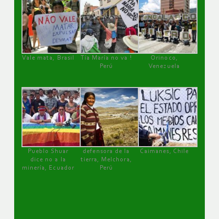
Vale mata, Brasil
Tía María no va !
Orinoco,
Perú
Venezuela
Pueblo Shuar
defensora de la
Caimanes, Chile
dice no a la
tierra, Melchora,
minería, Ecuador
Perú