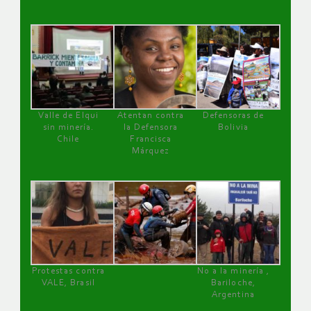
Valle de Elqui
Atentan contra
Defensoras de
sin minería.
la Defensora
Bolivia
Chile
Francisca
Márquez
Protestas contra
No a la minería ,
VALE, Brasil
Bariloche,
Argentina