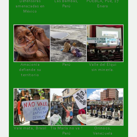
Defensoras
Las Bambas,
PUEBLA, Pue, 27
amenazadas en
Perú
Enero
México
Amazonía
Perú
Valle del Elqui
defiende su
sin minería.
territorio
Vale mata, Brasil
Tía María no va !
Orinoco,
Perú
Venezuela