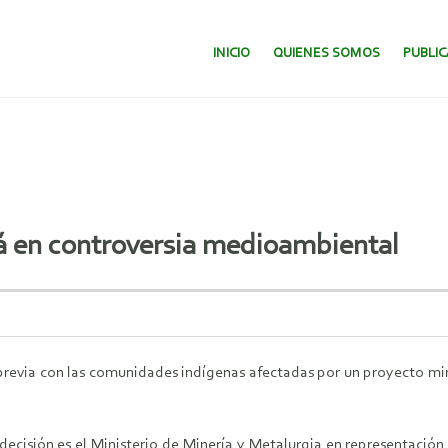
SALTAR AL CONTENIDO.
INICIO
QUIENES SOMOS
PUBLI
irá en controversia medioambiental
 previa con las comunidades indígenas afectadas por un proyecto mine
 decisión es el Ministerio de Minería y Metalurgia en representación