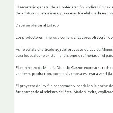
El secretario general de la Confederación Sindical Única 
de la futura norma minera, porque no fue elaborada en cons
Deberán ofertar al Estado
Los productores mineros y comercializadores ofrecerán obli
Así lo señala el artículo 153 del proyecto de Ley de Miner
para los cuales no existen fundiciones o refinerías en el paí
El exministro de Minería Dionisio Garzón expresó su rechazo
vender su producción, porque si vamos a esperar a ver si (l
El proyecto de ley fue concertado y concluido la noche del
fue entregado al ministro del área, Mario Virreira, explica