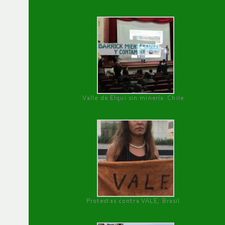
Valle de Elqui sin minería. Chile
Protestas contra VALE, Brasil