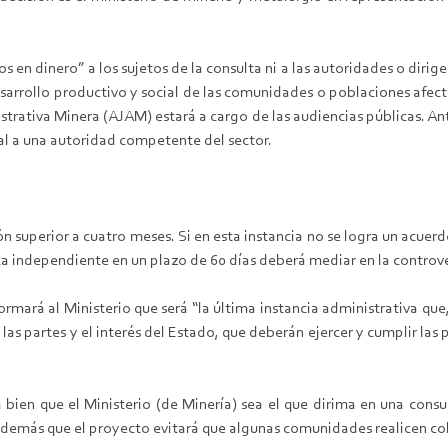
 en dinero” a los sujetos de la consulta ni a las autoridades o dir
esarrollo productivo y social de las comunidades o poblaciones afect
strativa Minera (AJAM) estará a cargo de las audiencias públicas. Ant
l a una autoridad competente del sector.
n superior a cuatro meses. Si en esta instancia no se logra un acuer
ca independiente en un plazo de 60 días deberá mediar en la controve
ormará al Ministerio que será “la última instancia administrativa que,
las partes y el interés del Estado, que deberán ejercer y cumplir las 
 bien que el Ministerio (de Minería) sea el que dirima en una consul
demás que el proyecto evitará que algunas comunidades realicen cob