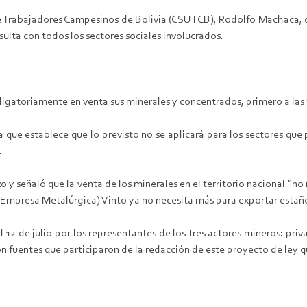
de Trabajadores Campesinos de Bolivia (CSUTCB), Rodolfo Machaca, d
ulta con todos los sectores sociales involucrados.
gatoriamente en venta sus minerales y concentrados, primero a las fun
ía que establece que lo previsto no se aplicará para los sectores qu
s.
 y señaló que la venta de los minerales en el territorio nacional “n
a Empresa Metalúrgica) Vinto ya no necesita más para exportar estaño
 12 de julio por los representantes de los tres actores mineros: pr
ron fuentes que participaron de la redacción de este proyecto de ley q