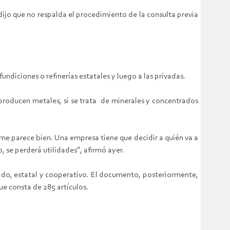
ijo que no respalda el procedimiento de la consulta previa
diciones o refinerías estatales y luego a las privadas.
e producen metales, si se trata de minerales y concentrados
o me parece bien. Una empresa tiene que decidir a quién va a
, se perderá utilidades”, afirmó ayer.
ivado, estatal y cooperativo. El documento, posteriormente,
ue consta de 285 artículos.