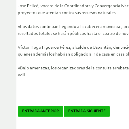
José Pelicó, vocero de la Coordinadora y Convergencia Naci
proyectos que atentan contra sus recursos naturales.
«Los datos continúan llegando a la cabecera municipal, pro
resultados totales se harán públicos hasta el cuatro de nov
Víctor Hugo Figueroa Pérez, alcalde de Uspantán, denunció 
quienes además los habrían obligado a ir de casa en casa ob
«Bajo amenazas, los organizadores de la consulta arrebataron
edil.
Navegador
ENTRADA ANTERIOR
ENTRADA SIGUIENTE
de