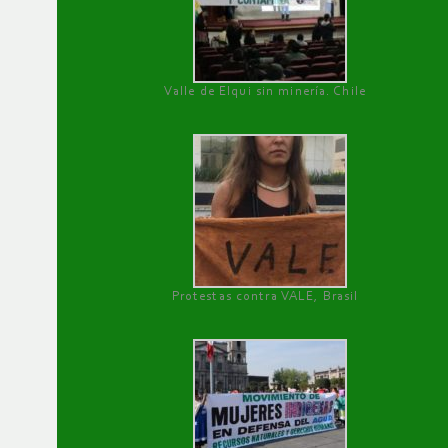
Valle de Elqui sin minería. Chile
Protestas contra VALE, Brasil