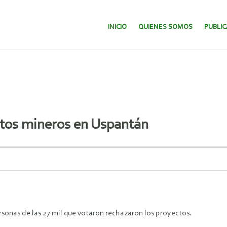
SALTAR AL CONTENIDO.
INICIO
QUIENES SOMOS
PUBLI
tos mineros en Uspantán
rsonas de las 27 mil que votaron rechazaron los proyectos.