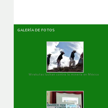
artículos
GALERÌA DE FOTOS
Wirakutas luchan contra la minería en México