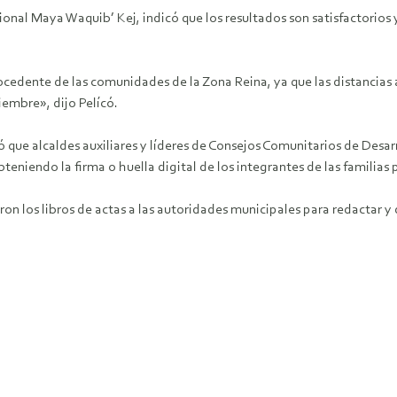
onal Maya Waquib’ Kej, indicó que los resultados son satisfactorios 
cedente de las comunidades de la Zona Reina, ya que las distancias a 
iembre», dijo Pelícó.
que alcaldes auxiliares y líderes de Consejos Comunitarios de Desar
teniendo la firma o huella digital de los integrantes de las familia
 los libros de actas a las autoridades municipales para redactar y da