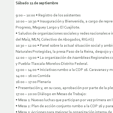
Sábado 11 de septiembre
9:00 – 10:00 • Registro de los asistentes
10:00 – 10:30 • Inauguración y Bienvenida, a cargo de rep
Progreso, Maguey Largo y El Cuajilote.
• Saludos de organizaciones sociales y redes nacionales 
del Maíz, MLN, Colectivo de Abogados, RIGAS)
10:30 – 12:00 • Panel sobre la actual situación social y am
Naturales Protegidas, la presa Paso de la Reina, despojo y
12:00 – 13:00 • La organización de Asambleas Regionales co
y Puebla-Tlaxcala-Morelos-Distrito Federal.
13:00 – 14:00 • Iniciativas rumbo a la COP 16. Caravanas y
14:00 – 16:00 Comida
16:00 – 17:00 Plenaria
• Presentación y, en su caso, aprobación por parte de la 
17:00 – 20:00 Diálogo en Mesas de Trabajo:
• Mesa 1: Nuevas luchas que participan por vez primera en
• Mesa 2: Plan de acción conjunto rumbo a la COP 16 y para
• Mesa 3: Acciones para mejorar la organización interna d