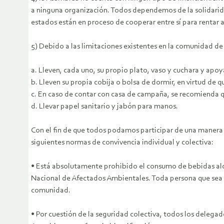
a ninguna organización. Todos dependemos de la solidarida
estados están en proceso de cooperar entre sí para rentar 
5) Debido a las limitaciones existentes en la comunidad 
a. Lleven, cada uno, su propio plato, vaso y cuchara y apoy
b. Lleven su propia cobija o bolsa de dormir, en virtud de 
c. En caso de contar con casa de campaña, se recomienda qu
d. Llevar papel sanitario y jabón para manos.
Con el fin de que todos podamos participar de una manera 
siguientes normas de convivencia individual y colectiva:
• Está absolutamente prohibido el consumo de bebidas alcoh
Nacional de Afectados Ambientales. Toda persona que sea so
comunidad.
• Por cuestión de la seguridad colectiva, todos los delega