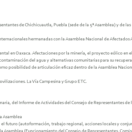
resentantes de Chichicuautla, Puebla (sede de la 5ª Asamblea) y de 
e internacionales hermanadas con la Asamblea Nacional de Afectado
biental en Oaxaca. Afectaciones por la minería, el proyecto eólico en
 contaminación del agua y alternativas comunitarias para su recupera
mo posibilidad de articulación eficaz dentro de la Asamblea Naciona
 movilizaciones. La Vía Campesina y Grupo ETC.
plenaria, del Informe de Actividades del Consejo de Representantes 
 la Asamblea
 el futuro (autoformación, trabajo regional, acciones locales y conj
e la Asamblea (Funcionamiento del Consejo de Representantes, Comisio