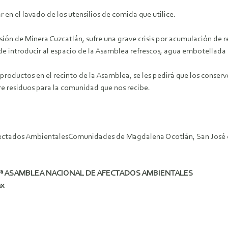
en el lavado de los utensilios de comida que utilice.
 de Minera Cuzcatlán, sufre una grave crisis por acumulación de resi
 de introducir al espacio de la Asamblea refrescos, agua embotellad
roductos en el recinto de la Asamblea, se les pedirá que los conserven
 residuos para la comunidad que nos recibe.
ectados AmbientalesComunidades de Magdalena Ocotlán, San José de
 6ª ASAMBLEA NACIONAL DE AFECTADOS AMBIENTALES
mx