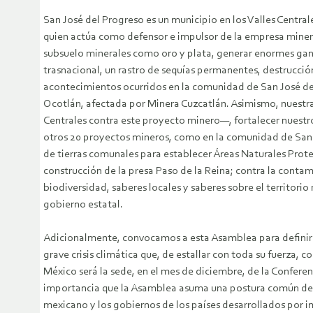
San José del Progreso es un municipio en los Valles Centra
quien actúa como defensor e impulsor de la empresa miner
subsuelo minerales como oro y plata, generar enormes gana
trasnacional, un rastro de sequías permanentes, destrucción
acontecimientos ocurridos en la comunidad de San José de
Ocotlán, afectada por Minera Cuzcatlán. Asimismo, nuestr
Centrales contra este proyecto minero—, fortalecer nuestro
otros 20 proyectos mineros, como en la comunidad de San 
de tierras comunales para establecer Áreas Naturales Prote
construcción de la presa Paso de la Reina; contra la contam
biodiversidad, saberes locales y saberes sobre el territor
gobierno estatal.
Adicionalmente, convocamos a esta Asamblea para definir n
grave crisis climática que, de estallar con toda su fuerza,
México será la sede, en el mes de diciembre, de la Confer
importancia que la Asamblea asuma una postura común de de
mexicano y los gobiernos de los países desarrollados por 