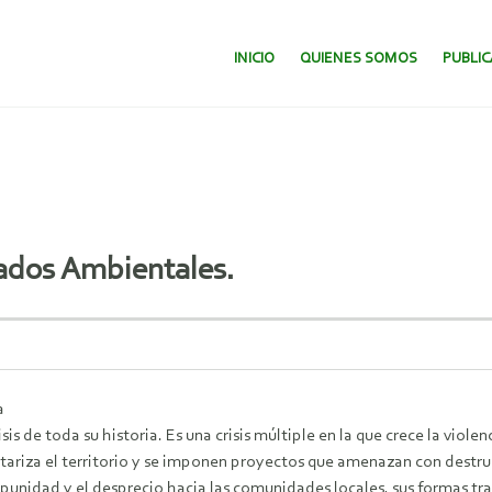
SALTAR AL CONTENIDO.
INICIO
QUIENES SOMOS
PUBLI
ados Ambientales.
a
 de toda su historia. Es una crisis múltiple en la que crece la violen
ariza el territorio y se imponen proyectos que amenazan con destruir
mpunidad y el desprecio hacia las comunidades locales, sus formas tra