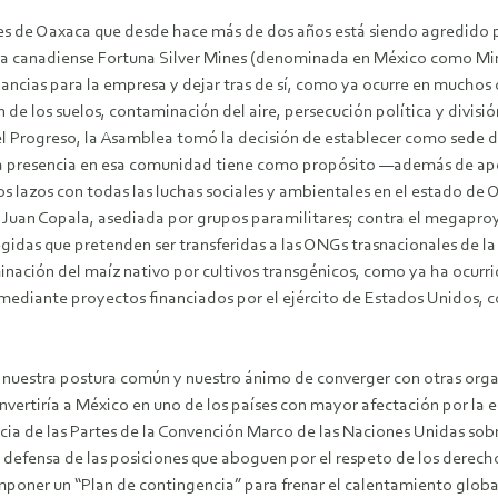
les de Oaxaca que desde hace más de dos años está siendo agredido po
a canadiense Fortuna Silver Mines (denominada en México como Miner
ncias para la empresa y dejar tras de sí, como ya ocurre en muchos
 de los suelos, contaminación del aire, persecución política y divisió
l Progreso, la Asamblea tomó la decisión de establecer como sede 
a presencia en esa comunidad tiene como propósito —además de apoya
s lazos con todas las luchas sociales y ambientales en el estado de 
Juan Copala, asediada por grupos paramilitares; contra el megaproy
gidas que pretenden ser transferidas a las ONGs trasnacionales de la
inación del maíz nativo por cultivos transgénicos, como ya ha ocurrid
io mediante proyectos financiados por el ejército de Estados Unidos,
uestra postura común y nuestro ánimo de converger con otras organi
 convertiría a México en uno de los países con mayor afectación por la
encia de las Partes de la Convención Marco de las Naciones Unidas so
fensa de las posiciones que aboguen por el respeto de los derechos
imponer un “Plan de contingencia” para frenar el calentamiento glob