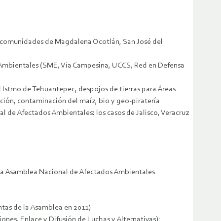
las comunidades de Magdalena Ocotlán, San José del
s Ambientales (SME, Vía Campesina, UCCS, Red en Defensa
 el Istmo de Tehuantepec, despojos de tierras para Áreas
ción, contaminación del maíz, bio y geo-piratería
l de Afectados Ambientales: los casos de Jalisco, Veracruz
de la Asamblea Nacional de Afectados Ambientales
untas de la Asamblea en 2011)
nes, Enlace y Difusión de Luchas y Alternativas);