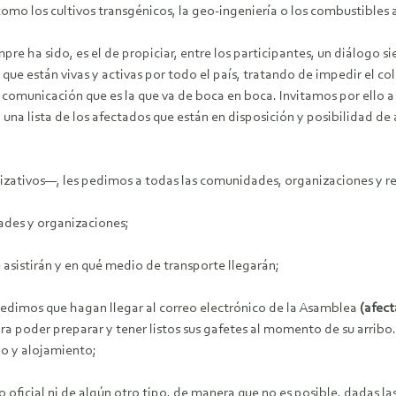
omo los cultivos transgénicos, la geo-ingeniería o los combustibles 
pre ha sido, es el de propiciar, entre los participantes, un diálogo
 que están vivas y activas por todo el país, tratando de impedir el 
comunicación que es la que va de boca en boca. Invitamos por ello 
na lista de los afectados que están en disposición y posibilidad de as
ativos—, les pedimos a todas las comunidades, organizaciones y red
ades y organizaciones;
 asistirán y en qué medio de transporte llegarán;
les pedimos que hagan llegar al correo electrónico de la Asamblea
(afec
ra poder preparar y tener listos sus gafetes al momento de su arribo
jo y alojamiento;
 oficial ni de algún otro tipo, de manera que no es posible, dadas 