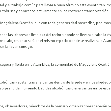
d y el trabajo común para llevar a buen término este evento tan imp
autobuses y ahorrar colectivamente en los costos de transportación.
de Magdalena Ocotlán, que con toda generosidad nos recibe, pedimos 
ar en las labores de limpieza del recinto donde se llevará a cabo la 
que el alojamiento será en el mismo espacio donde se realizará la Asa
e la lleven consigo.
segura y fluida en la Asamblea, la comunidad de Magdalena Ocotlán i
ólicas y sustancias enervantes dentro de la sede y en los alrededor
rprendida ingiriendo bebidas alcohólicas o enervantes en los espaci
dos, observadores, miembros de la prensa y organizadores deberán por