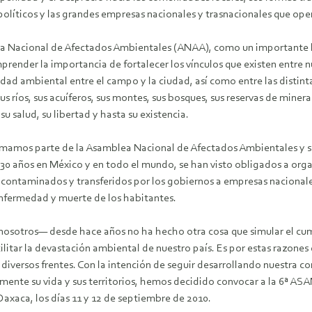
políticos y las grandes empresas nacionales y trasnacionales que oper
ea Nacional de Afectados Ambientales (ANAA), como un importante h
der la importancia de fortalecer los vínculos que existen entre nue
dad ambiental entre el campo y la ciudad, así como entre las distint
s ríos, sus acuíferos, sus montes, sus bosques, sus reservas de mineral
u salud, su libertad y hasta su existencia.
ormamos parte de la Asamblea Nacional de Afectados Ambientales 
i 30 años en México y en todo el mundo, se han visto obligados a orga
ontaminados y transferidos por los gobiernos a empresas nacionales
 enfermedad y muerte de los habitantes.
 nosotros— desde hace años no ha hecho otra cosa que simular el cum
acilitar la devastación ambiental de nuestro país. Es por estas raz
 diversos frentes. Con la intención de seguir desarrollando nuestra 
égicamente su vida y sus territorios, hemos decidido convocar a
axaca, los días 11 y 12 de septiembre de 2010.