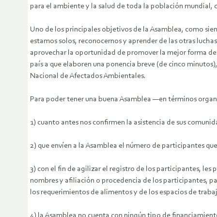
para el ambiente y la salud de toda la población mundial, c
Uno de los principales objetivos de la Asamblea, como siem
estamos solos, reconocernos y aprender de las otras luchas
aprovechar la oportunidad de promover la mejor forma de 
país a que elaboren una ponencia breve (de cinco minutos), u
Nacional de Afectados Ambientales.
Para poder tener una buena Asamblea —en términos organiz
1) cuanto antes nos confirmen la asistencia de sus comunid
2) que envíen a la Asamblea el número de participantes que
3) con el fin de agilizar el registro de los participantes, 
nombres y afiliación o procedencia de los participantes, pa
los requerimientos de alimentos y de los espacios de traba
4) la Asamblea no cuenta con ningún tipo de financiamiento