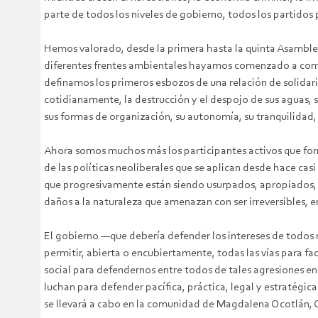
parte de todos los niveles de gobierno, todos los partidos 
Hemos valorado, desde la primera hasta la quinta Asambl
diferentes frentes ambientales hayamos comenzado a compren
definamos los primeros esbozos de una relación de solidari
cotidianamente, la destrucción y el despojo de sus aguas, su
sus formas de organización, su autonomía, su tranquilidad, s
Ahora somos muchos más los participantes activos que f
de las políticas neoliberales que se aplican desde hace cas
que progresivamente están siendo usurpados, apropiados, c
daños a la naturaleza que amenazan con ser irreversibles,
El gobierno —que debería defender los intereses de todos
permitir, abierta o encubiertamente, todas las vías para f
social para defendernos entre todos de tales agresiones en
luchan para defender pacífica, práctica, legal y estrat
se llevará a cabo en la comunidad de Magdalena Ocotlán, O