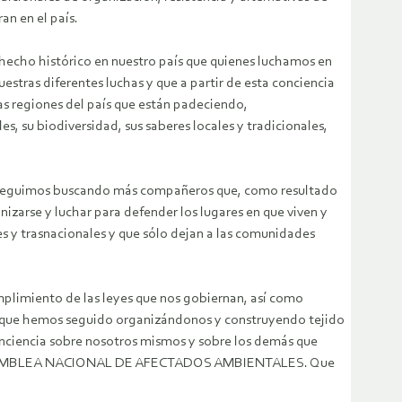
an en el país.
echo histórico en nuestro país que quienes luchamos en
stras diferentes luchas y que a partir de esta conciencia
as regiones del país que están padeciendo,
es, su biodiversidad, sus saberes locales y tradicionales,
y seguimos buscando más compañeros que, como resultado
nizarse y luchar para defender los lugares en que viven y
 y trasnacionales y que sólo dejan a las comunidades
plimiento de las leyes que nos gobiernan, así como
ones que hemos seguido organizándonos y construyendo tejido
conciencia sobre nosotros mismos y sobre los demás que
 la 6ª ASAMBLEA NACIONAL DE AFECTADOS AMBIENTALES. Que