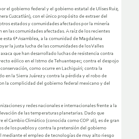
r el gobierno federal y el gobierno estatal de Ulises Ruiz,
a Cuzcatlán), con el único propósito de extraer del
 otros estados y comunidades afectados por la minería
n en las comunidades afectadas. A raíz de los recientes
de esta 6ª Asamblea, a la comunidad de Magdalena
r la justa lucha de las comunidades de los Valles
Oaxaca que han desarrollado luchas de resistencia contra
ecto eólico en el Istmo de Tehuantepec; contra el despojo
 conservación, como ocurre en Lachiguiri; contra la
o en la Sierra Juárez y contra la pérdida y el robo de
 con la complicidad del gobierno federal mexicano y del
zaciones y redes nacionales e internacionales frente a la
 elevación de las temperaturas planetarias. Dado que
bre el Cambio Climático (conocida como COP 16), es de gran
 de los pueblos y contra la pretensión del gobierno
al mediante el empleo de tecnologías de muy alto riesgo