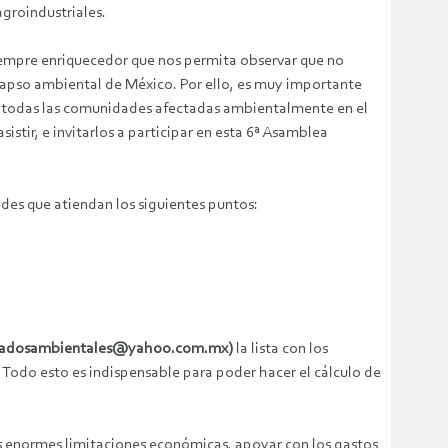
agroindustriales.
 siempre enriquecedor que nos permita observar que no
colapso ambiental de México. Por ello, es muy importante
a todas las comunidades afectadas ambientalmente en el
istir, e invitarlos a participar en esta 6ª Asamblea
es que atiendan los siguientes puntos:
tadosambientales@yahoo.com.mx)
la lista con los
. Todo esto es indispensable para poder hacer el cálculo de
las enormes limitaciones económicas, apoyar con los gastos