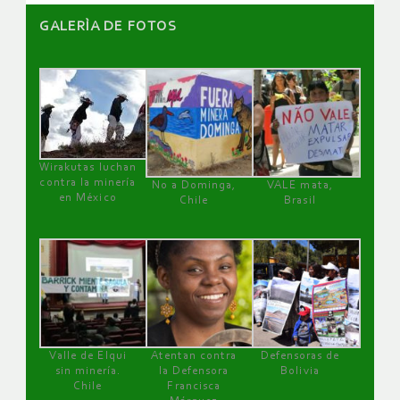
GALERÌA DE FOTOS
Wirakutas luchan
contra la minería
No a Dominga,
VALE mata,
en México
Chile
Brasil
Valle de Elqui
Atentan contra
Defensoras de
sin minería.
la Defensora
Bolivia
Chile
Francisca