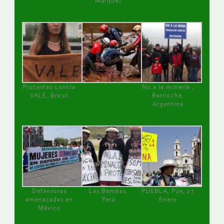
Márquez
Protestas contra
No a la minería ,
VALE, Brasil
Bariloche,
Argentina
Defensoras
Las Bambas,
PUEBLA, Pue, 27
amenazadas en
Perú
Enero
México