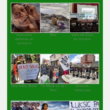
Amazonía
Perú
Valle del Elqui
defiende su
sin minería.
territorio
Vale mata, Brasil
Tía María no va !
Orinoco,
Perú
Venezuela