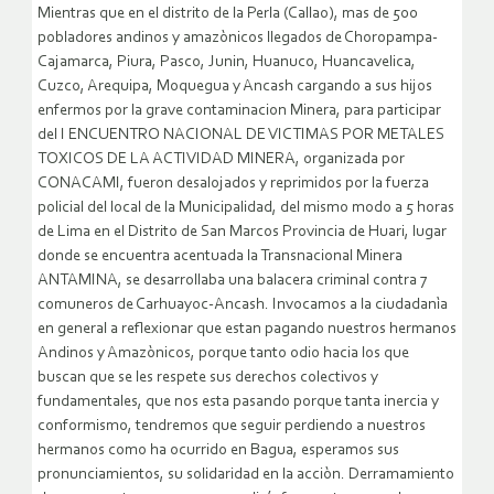
Mientras que en el distrito de la Perla (Callao), mas de 500
pobladores andinos y amazònicos llegados de Choropampa-
Cajamarca, Piura, Pasco, Junin, Huanuco, Huancavelica,
Cuzco, Arequipa, Moquegua y Ancash cargando a sus hijos
enfermos por la grave contaminacion Minera, para participar
del I ENCUENTRO NACIONAL DE VICTIMAS POR METALES
TOXICOS DE LA ACTIVIDAD MINERA, organizada por
CONACAMI, fueron desalojados y reprimidos por la fuerza
policial del local de la Municipalidad, del mismo modo a 5 horas
de Lima en el Distrito de San Marcos Provincia de Huari, lugar
donde se encuentra acentuada la Transnacional Minera
ANTAMINA, se desarrollaba una balacera criminal contra 7
comuneros de Carhuayoc-Ancash.
Invocamos a la ciudadanìa
en general a reflexionar que estan pagando nuestros hermanos
Andinos y Amazònicos, porque tanto odio hacia los que
buscan que se les respete sus derechos colectivos y
fundamentales, que nos esta pasando porque tanta inercia y
conformismo, tendremos que seguir perdiendo a nuestros
hermanos como ha ocurrido en Bagua, esperamos sus
pronunciamientos, su solidaridad en la acciòn. Derramamiento