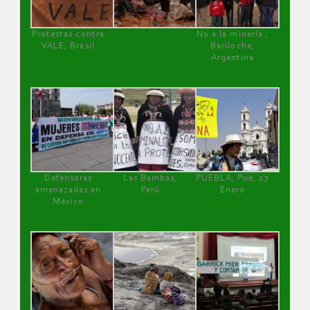
Protestas contra
No a la minería ,
VALE, Brasil
Bariloche,
Argentina
Defensoras
Las Bambas,
PUEBLA, Pue, 27
amenazadas en
Perú
Enero
México