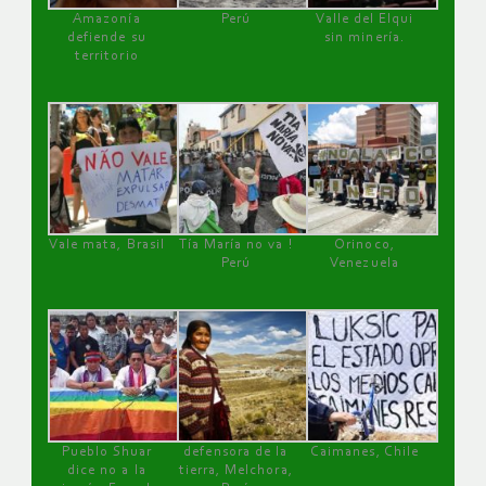
Amazonía
Perú
Valle del Elqui
defiende su
sin minería.
territorio
Vale mata, Brasil
Tía María no va !
Orinoco,
Perú
Venezuela
Pueblo Shuar
defensora de la
Caimanes, Chile
dice no a la
tierra, Melchora,