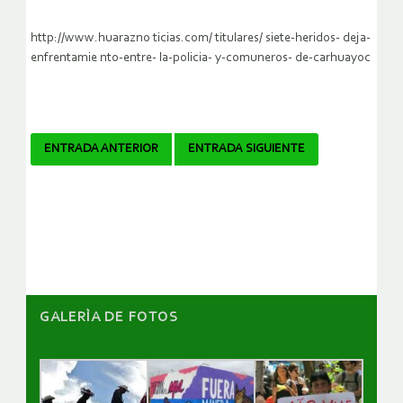
http://www.huarazno ticias.com/ titulares/ siete-heridos- deja-
enfrentamie nto-entre- la-policia- y-comuneros- de-carhuayoc
Navegador
ENTRADA ANTERIOR
ENTRADA SIGUIENTE
de
artículos
GALERÌA DE FOTOS