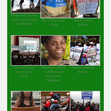
Wirakutas luchan
contra la minería
No a Dominga,
VALE mata,
en México
Chile
Brasil
Valle de Elqui
Atentan contra
Defensoras de
sin minería.
la Defensora
Bolivia
Chile
Francisca
Márquez