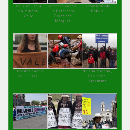
Valle de Elqui
Atentan contra
Defensoras de
sin minería.
la Defensora
Bolivia
Chile
Francisca
Márquez
Protestas contra
No a la minería ,
VALE, Brasil
Bariloche,
Argentina