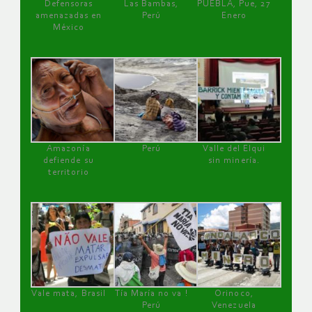
Defensoras
Las Bambas,
PUEBLA, Pue, 27
amenazadas en
Perú
Enero
México
Amazonía
Perú
Valle del Elqui
defiende su
sin minería.
territorio
Vale mata, Brasil
Tía María no va !
Orinoco,
Perú
Venezuela