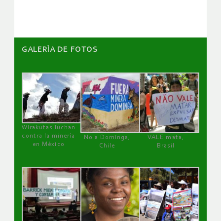
artículos
GALERÌA DE FOTOS
Wirakutas luchan
contra la minería
No a Dominga,
VALE mata,
en México
Chile
Brasil