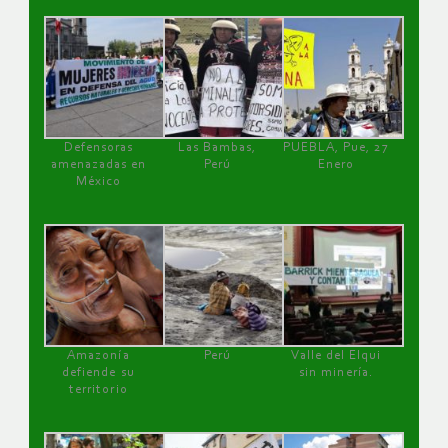
Defensoras
Las Bambas,
PUEBLA, Pue, 27
amenazadas en
Perú
Enero
México
Amazonía
Perú
Valle del Elqui
defiende su
sin minería.
territorio