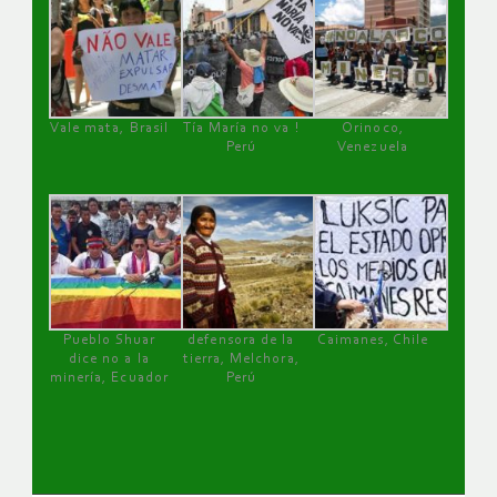
Vale mata, Brasil
Tía María no va !
Orinoco,
Perú
Venezuela
Pueblo Shuar
defensora de la
Caimanes, Chile
dice no a la
tierra, Melchora,
minería, Ecuador
Perú