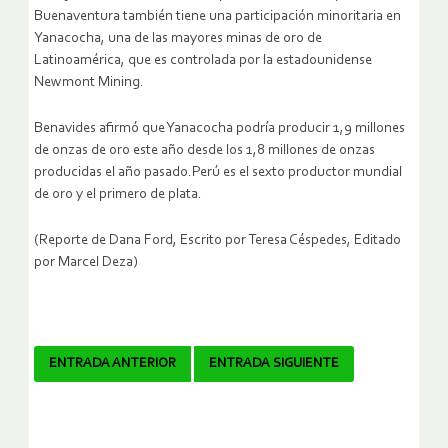
Buenaventura también tiene una participación minoritaria en
Yanacocha, una de las mayores minas de oro de
Latinoamérica, que es controlada por la estadounidense
Newmont Mining.
Benavides afirmó que Yanacocha podría producir 1,9 millones
de onzas de oro este año desde los 1,8 millones de onzas
producidas el año pasado.Perú es el sexto productor mundial
de oro y el primero de plata.
(Reporte de Dana Ford, Escrito por Teresa Céspedes, Editado
por Marcel Deza)
Navegador
ENTRADA ANTERIOR
ENTRADA SIGUIENTE
de