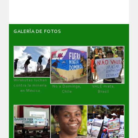
artículos
GALERÌA DE FOTOS
Wirakutas luchan
contra la minería
No a Dominga,
VALE mata,
en México
Chile
Brasil