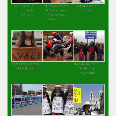
Valle de Elqui
Atentan contra
Defensoras de
sin minería.
la Defensora
Bolivia
Chile
Francisca
Márquez
Protestas contra
No a la minería ,
VALE, Brasil
Bariloche,
Argentina