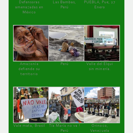
Defensoras
Las Bambas,
PUEBLA, Pue, 27
amenazadas en
Perú
Enero
México
Amazonía
Perú
Valle del Elqui
defiende su
sin minería.
territorio
Vale mata, Brasil
Tía María no va !
Orinoco,
Perú
Venezuela