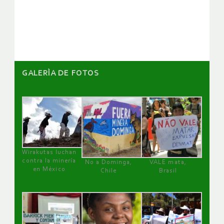
de
artículos
GALERÌA DE FOTOS
Wirakutas luchan
contra la minería
No a Dominga,
VALE mata,
en México
Chile
Brasil