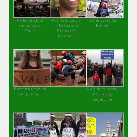
Valle de Elqui
Atentan contra
Defensoras de
sin minería.
la Defensora
Bolivia
Chile
Francisca
Márquez
Protestas contra
No a la minería ,
VALE, Brasil
Bariloche,
Argentina