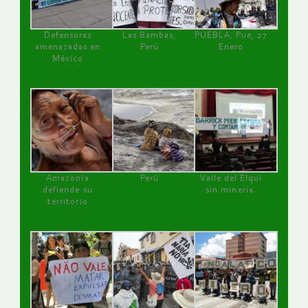
Defensoras
Las Bambas,
PUEBLA, Pue, 27
amenazadas en
Perú
Enero
México
Amazonía
Perú
Valle del Elqui
defiende su
sin minería.
territorio