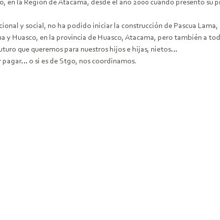
co, en la Región de Atacama, desde el año 2000 cuando presentó su p
nal y social, no ha podido iniciar la construcción de Pascua Lama, s
ina y Huasco, en la provincia de Huasco, Atacama, pero también a tod
 futuro que queremos para nuestros hijos e hijas, nietos…
r pagar… o si es de Stgo, nos coordinamos.