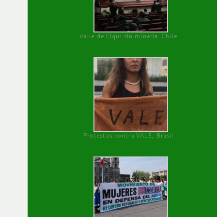
Valle de Elqui sin minería. Chile
Protestas contra VALE, Brasil