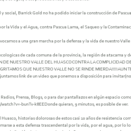
 social, Barrick Gold no ha podido iniciar la construcción de Pascua
r la Vida y el Agua, contra Pascua Lama, el Saqueo y la Contamina
onvocamos a una gran marcha por la defensa y la vida de nuestro Valle
 ecologicas de cada comuna de la provincia, la región de atacama y de
N DE NUESTRO VALLE DEL HUASCOCONTRA LA COMPLICIDAD DE
TAMOS QUE NUESTRO VALLE NO SE RINDE MIERDA!!!!!AUN TENE
untamos link de un video que ponemos a disposición para invitar(nos)
dios, Prensa, Blogs, o para dar pantallazos en algún espacio como e
/watch?v=-bunTv-k8EEDonde quieran, 9 minutos, es posible de ver.
Huasco, historias dolorosas de estos casi 10 años de resistencia comu
arse a esta defensa trascendental por la vida, por el agua, por lo lo 