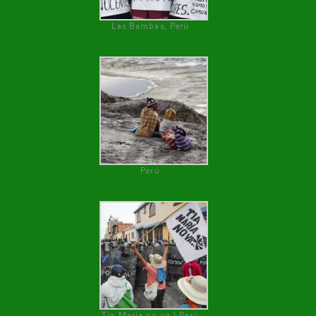
Las Bambas, Perú
Perú
Tía María no va ! Perú