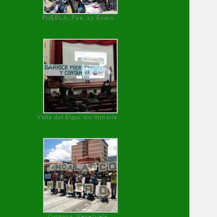
PUEBLA, Pue, 27 Enero
Valle del Elqui sin minería.
Orinoco, Venezuela