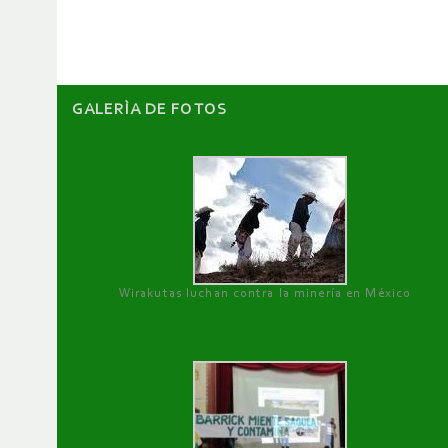
artículos
GALERÌA DE FOTOS
Wirakutas luchan contra la minería en México