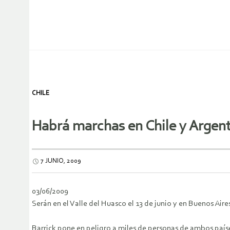
CHILE
Habrá marchas en Chile y Argen
7 JUNIO, 2009
03/06/2009
Serán en el Valle del Huasco el 13 de junio y en Buenos Aires
Barrick pone en peligro a miles de personas de ambos países