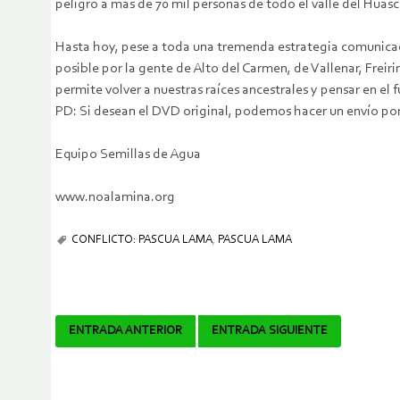
peligro a más de 70 mil personas de todo el valle del Huas
Hasta hoy, pese a toda una tremenda estrategia comunicacio
posible por la gente de Alto del Carmen, de Vallenar, Freir
permite volver a nuestras raíces ancestrales y pensar en el
PD: Si desean el DVD original, podemos hacer un envío po
Equipo Semillas de Agua
www.noalamina.org
CONFLICTO: PASCUA LAMA
,
PASCUA LAMA
Navegador
ENTRADA ANTERIOR
ENTRADA SIGUIENTE
de