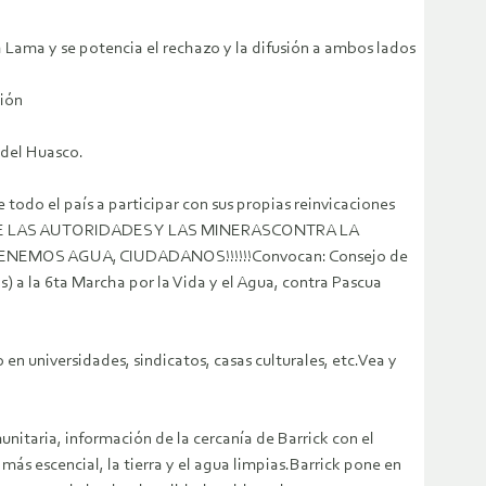
 Lama y se potencia el rechazo y la difusión a ambos lados
ción
 del Huasco.
 todo el país a participar con sus propias reinvicaciones
 LAS AUTORIDADES Y LAS MINERASCONTRA LA
MOS AGUA, CIUDADANOS!!!!!!Convocan: Consejo de
 a la 6ta Marcha por la Vida y el Agua, contra Pascua
n universidades, sindicatos, casas culturales, etc.Vea y
nitaria, información de la cercanía de Barrick con el
más escencial, la tierra y el agua limpias.Barrick pone en