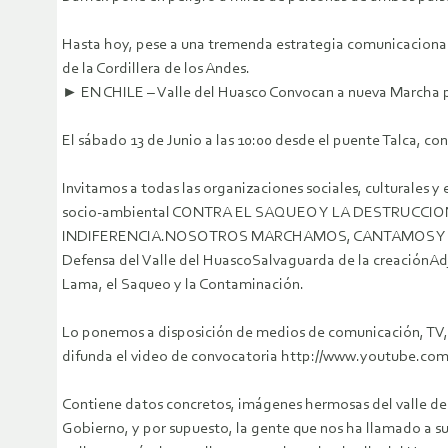
Hasta hoy, pese a una tremenda estrategia comunicacional y
de la Cordillera de los Andes.
► EN CHILE – Valle del Huasco Convocan a nueva Marcha po
El sábado 13 de Junio a las 10:00 desde el puente Talca, c
Invitamos a todas las organizaciones sociales, culturales y
socio-ambiental
CONTRA EL SAQUEO Y LA DESTRUCCIO
INDIFERENCIA.NOSOTROS MARCHAMOS, CANTAMOS Y GRI
Defensa del Valle del HuascoSalvaguarda de la creaciónAdj
Lama, el Saqueo y la Contaminación.
Lo ponemos a disposición de medios de comunicación, TV, Ra
difunda el video de convocatoria http://www.youtube.com
Contiene datos concretos, imágenes hermosas del valle del 
Gobierno, y por supuesto, la gente que nos ha llamado a sum